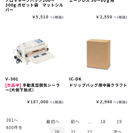
アロマキープパック200～
エージレス 50～80ｇ用
300g ガゼット袋 マットシル
バー
￥5,510
￥2,550
〜(税抜)
〜(税抜)
V-301
IC-DK
[欠品中]
手動真空脱気シーラ
ドリップバッグ用中箱クラフト
ー(片側下熱式）
￥187,000
￥2,940
〜(税抜)
〜(税抜)
381〜
最初へ
前へ
...
18
19
400件を
20
21
22
...
次へ