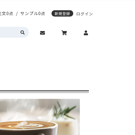
注文0点
/
サンプル0点
新規登録
ログイン
応)袋
スティングノートの表紙デザイン変更
期配送について
エージレス対応袋
サンプル請求について
営業時間・お問い合わせ
動作環境について
カラーサイドガゼット
真空透明バイオマス
明・半透明
HD(高密度ポリエチレン)
トの表紙デザイン変更
レス対応袋
サンプル請求について
問い合わせ
動作環境について
ゼット
真空透明バイオマス
(高密度ポリエチレン)
入稿ガイド
各種入稿用テンプレート