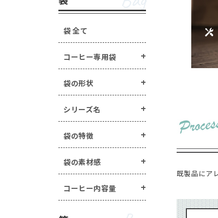
Bag
手詰めドリップ・水出し
箱の形状 ・・・
一体型
蓋・身分離型
ラベル・シール ・・・
箱の特徴 ・・・
窓あき箱
無地
配
袋 全て
オプション
Option
マステ/ラッピング用ロ
コーヒー専用袋
封かんアイテム ・・・
手詰めドリップ・水出しコーヒー商品 
ヒートシーラー ・・・
ラベル・シール ・・・
封かん用ラベル
袋の形状
エージレス ・・・
エー
煎り方・挽き目
その他商品 ・・・
シー
マステ/ラッピング用ロールシール ・・
シリーズ名
封かんアイテム ・・・
ピールスティック
袋の特徴
ヒートシーラー ・・・
ヒートシーラー
エージレス ・・・
エージレス（脱酸素
袋の素材感
その他商品 ・・・
シールバルブ（ガス
既製品にア
コーヒー内容量