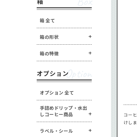
Box
箱
箱 全て
箱の形状
箱の特徴
Option
オプション
オプション 全て
手詰めドリップ・水出
しコーヒー商品
コー
けし
ラベル・シール