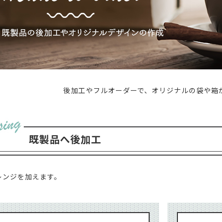
コーヒー商品 ・・・
手詰め用ドリップバッグ空袋
水出しコーヒー
中箱
デザインデータ入稿ガイド
封かん用ラベルシール
ドリップ・水出し淹れ方ラベルシール
ドリ
送用
透明箱
薄型配送用
送れるクラフトケース
煎り方・挽き目ラベル
ラッピング用シール
クラフトA4ラベル
ールシール ・・・
マスキングテープ
mt（マスキングテープ）掛け紙
ピールスティッククロージャー
封かんワイヤー
アルミクリップ
・・・
手詰め用ドリップバッグ空袋
水出しコーヒー空袋
外袋・関
ヒートシーラー
シール
ドリップ・水出し淹れ方ラベルシール
ドリップ・水出し用
ジレス（脱酸素剤）
後加工やフルオーダーで、
オリジナルの袋や箱
ラベル
ラッピング用シール
クラフトA4ラベル
ルバルブ（ガス抜きバルブ）
コーヒーテイスティングノート
袋に
・
マスキングテープ
mt（マスキングテープ）掛け紙
クロージャー
封かんワイヤー
アルミクリップ
封かんラベルシ
NE
既製品へ後加工
剤）
抜きバルブ）
コーヒーテイスティングノート
袋に貼るポケット
レンジを加えます。
NEW
新商品