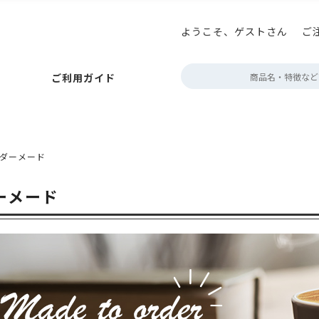
ようこそ、ゲストさん
ご
払いについて
ニコプリント
アロマキープパック
巻き帯の印刷
お届けについて
アロマブレスパック
プチギフト箱の印刷
キャンセルについて
ボタン型バルブ付(後付対
テイ
定
ご利用ガイド
ポイント・クーポン
角底袋
ガゼット袋
スタンド袋
会員情報について
フラットボトムパック
よくあるご質問
rder
フトパック
フタツオリパック
三方平袋
エコスタンドチャック
ジップフラットボトム
販売者品質表示ラベル
フト・紙
アルミ・アルミ蒸着
環境配慮型フィルム
クリア・透
ック
巻き帯の印刷
お届けについて
アロマブレスパック
プチギフト箱の印刷
キャンセルについて
ボタン型バルブ付(後付対応)袋
テイスティングノー
定期配送について
エージ
ダーメード
～100g
約100g
200～300g
約500g
約1kg
2kg～
der
ポン
ット袋
スタンド袋
会員情報について
フラットボトムパック
よくあるご質問
営業時間・お
ーメード
タツオリパック
三方平袋
エコスタンドチャック
カラーサイドガ
デザイン制作
ボトム
表示ラベル
蓋・身分離型
中箱
ミ・アルミ蒸着
環境配慮型フィルム
クリア・透明・半透明
HD
デザインデータ
箱
無地
配送用
透明箱
薄型配送用
送れるクラフトケース
g
200～300g
約500g
約1kg
2kg～
作