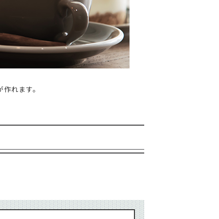
空袋
外袋・関連商品
各種入稿用テンプレート
ップ・水出し用パッケージシール
コーヒー品名シール
封かんラベルシール
連商品
パッケージシール
コーヒー品名シール
が作れます。
貼るポケット
ール
W
新商品
MORE
その他の商品
MORE
その他の商品