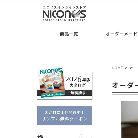
袋
後加工
Bag
Processing
Guide
コーヒー専用袋 ・・・
バルブの後付け加工
ご注文について
お支
商品一覧
オーダーメード
袋の形状 ・・・
交換・返品について
平袋
セミオーダー
Semi O
シリーズ名 ・・・
クラ
袋
後加工
Bag
Processing
Guide
タブ
ドリップバッグ自動充填
袋の素材感 ・・・
クラ
コーヒー専用袋 ・・・
バルブの後付け加工
ご注文について
お支払いについて
アロマキープパ
ニコプリント
HOME
オー
コーヒー内容量 ・・・
フルオーダー
Full Or
袋の形状 ・・・
交換・返品について
平袋
角底袋
ポイント・クー
ガゼ
セミオーダー
Semi Order
オーダ
シリーズ名 ・・・
クラフトパック
フ
箱
Box
フルオーダーパッケージ
タブジップフラット
ドリップバッグ自動充填
販売者品質
箱の形状 ・・・
一体型
袋の素材感 ・・・
クラフト・紙
アル
箱の特徴 ・・・
窓あき
コーヒー内容量 ・・・
～100g
約100
３か月に１回発行中！
フルオーダー
Full Order
サンプル無料クーポン
オプション
Option
箱
Box
フルオーダーパッケージ
デザイン制
袋