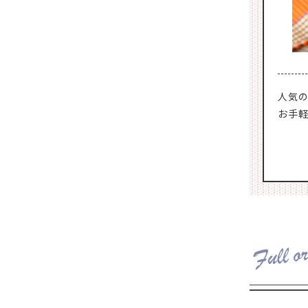
人気の
お手