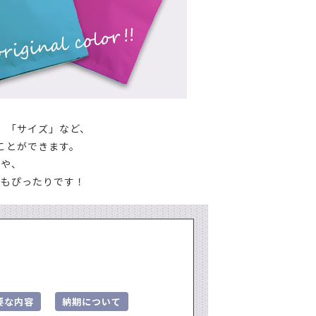
空袋
外袋・関連商品
各種入稿用テンプレート
ップ・水出し用パッケージシール
コーヒー品名シール
封かんラベルシール
連商品
パッケージシール
コーヒー品名シール
」「サイズ」など、
貼るポケット
ことができます。
方や、
ール
にもぴったりです！
W
新商品
MORE
その他の商品
MORE
その他の商品
要な内容
納期について