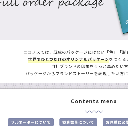
コーヒー商品 ・・・
手詰め用ドリップバッグ空袋
水出しコーヒー
中箱
デザインデータ入稿ガイド
封かん用ラベルシール
ドリップ・水出し淹れ方ラベルシール
ドリ
送用
透明箱
薄型配送用
送れるクラフトケース
煎り方・挽き目ラベル
ラッピング用シール
クラフトA4ラベル
ールシール ・・・
マスキングテープ
mt（マスキングテープ）掛け紙
ピールスティッククロージャー
封かんワイヤー
アルミクリップ
・・・
手詰め用ドリップバッグ空袋
水出しコーヒー空袋
外袋・関
ヒートシーラー
シール
ドリップ・水出し淹れ方ラベルシール
ドリップ・水出し用
ジレス（脱酸素剤）
ニコノスでは、既成のパッケージにはない
「色」「形
ラベル
ラッピング用シール
クラフトA4ラベル
ルバルブ（ガス抜きバルブ）
コーヒーテイスティングノート
袋に
世界でひとつだけのオリジナルパッケージ
をつくる
・
マスキングテープ
mt（マスキングテープ）掛け紙
自社ブランドの印象をぐっと高めたい
クロージャー
封かんワイヤー
アルミクリップ
封かんラベルシ
パッケージからブランドストーリーを表現したい方
NE
剤）
抜きバルブ）
コーヒーテイスティングノート
袋に貼るポケット
Contents menu
NEW
新商品
フルオーダーについて
概算数量について
お見積に必