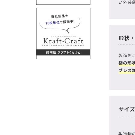
い外装
形状
製造を
袋の形
ブレス
サイ
製造物