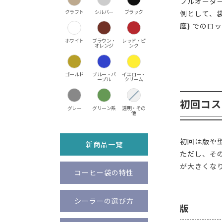
フルオーダ
クラフト
シルバー
ブラック
例として、
度)
でのロッ
ホワイト
ブラウン・
レッド・ピ
オレンジ
ンク
ゴールド
ブルー・パ
イエロー・
ープル
クリーム
初回コス
グレー
グリーン系
透明・その
他
初回は版や
新商品一覧
ただし、そ
が大きくな
コーヒー袋の特性
シーラーの選び方
版