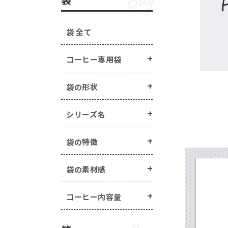
Bag
手詰めドリップ・水出し
箱の形状 ・・・
一体型
蓋・身分離型
ラベル・シール ・・・
箱の特徴 ・・・
窓あき箱
無地
配
袋 全て
オプション
Option
マステ/ラッピング用ロ
コーヒー専用袋
封かんアイテム ・・・
手詰めドリップ・水出しコーヒー商品 
ヒートシーラー ・・・
ラベル・シール ・・・
封かん用ラベル
袋の形状
エージレス ・・・
エー
煎り方・挽き目
その他商品 ・・・
シー
マステ/ラッピング用ロールシール ・・
シリーズ名
封かんアイテム ・・・
ピールスティック
袋の特徴
ヒートシーラー ・・・
ヒートシーラー
エージレス ・・・
エージレス（脱酸素
袋の素材感
その他商品 ・・・
シールバルブ（ガス
コーヒー内容量