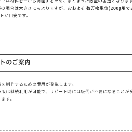
ーでは材料を一から調達するため、まとまった数量の製造となりま
袋の場合は大きさにもよりますが、おおよそ
数万枚単位(200g用
トが目安です。
トのご案内
型を制作するための費用が発生します。
の版は継続利用が可能で、リピート時には版代が不要になることが
ります。