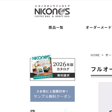
袋
後加工
Bag
Processing
Guide
コーヒー専用袋 ・・・
バルブの後付け加工
ご注文について
お支
商品一覧
オーダーメード
袋の形状 ・・・
交換・返品について
平袋
セミオーダー
Semi O
シリーズ名 ・・・
クラ
袋
後加工
Bag
Processing
Guide
タブ
ドリップバッグ自動充填
袋の素材感 ・・・
クラ
コーヒー専用袋 ・・・
バルブの後付け加工
ご注文について
お支払いについて
アロマキープパ
ニコプリント
HOME
オー
コーヒー内容量 ・・・
フルオーダー
Full Or
袋の形状 ・・・
交換・返品について
平袋
角底袋
ポイント・クー
ガゼ
セミオーダー
Semi Order
フルオ
シリーズ名 ・・・
クラフトパック
フ
箱
Box
フルオーダーパッケージ
タブジップフラット
ドリップバッグ自動充填
販売者品質
箱の形状 ・・・
一体型
袋の素材感 ・・・
クラフト・紙
アル
箱の特徴 ・・・
窓あき
コーヒー内容量 ・・・
～100g
約100
３か月に１回発行中！
フルオーダー
Full Order
サンプル無料クーポン
オプション
Option
箱
Box
フルオーダーパッケージ
デザイン制
袋