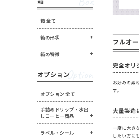
Box
箱
箱 全て
箱の形状
フルオー
箱の特徴
完全オリ
Option
オプション
お好みの素
す。
オプション 全て
手詰めドリップ・水出
大量製造
しコーヒー商品
一度に大き
ラベル・シール
したい方に