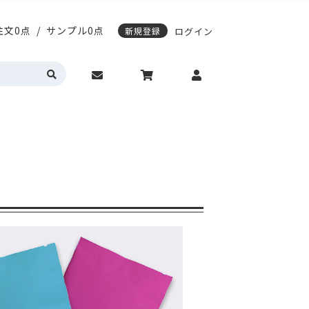
注文0点
/
サンプル0点
新規登録
ログイン
応)袋
スティングノートの表紙デザイン変更
期配送について
エージレス対応袋
サンプル請求について
営業時間・お問い合わせ
動作環境について
カラーサイドガゼット
真空透明バイオマス
明・半透明
HD(高密度ポリエチレン)
トの表紙デザイン変更
レス対応袋
サンプル請求について
問い合わせ
動作環境について
ゼット
真空透明バイオマス
(高密度ポリエチレン)
入稿ガイド
各種入稿用テンプレート