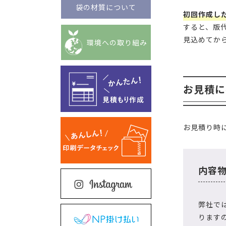
袋の材質について
初回作成し
すると、版
見込めてか
環境への取り組み
お見積に
お見積り時
内容
弊社で
ります