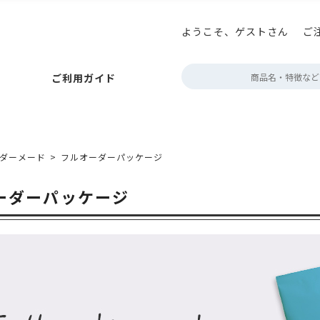
ようこそ、ゲストさん
ご
払いについて
ニコプリント
アロマキープパック
巻き帯の印刷
お届けについて
アロマブレスパック
プチギフト箱の印刷
キャンセルについて
ボタン型バルブ付(後付対
テイ
定
ご利用ガイド
ポイント・クーポン
角底袋
ガゼット袋
スタンド袋
会員情報について
フラットボトムパック
よくあるご質問
rder
フトパック
フタツオリパック
三方平袋
エコスタンドチャック
ジップフラットボトム
販売者品質表示ラベル
フト・紙
アルミ・アルミ蒸着
環境配慮型フィルム
クリア・透
ック
巻き帯の印刷
お届けについて
アロマブレスパック
プチギフト箱の印刷
キャンセルについて
ボタン型バルブ付(後付対応)袋
テイスティングノー
定期配送について
エージ
ダーメード
フルオーダーパッケージ
～100g
約100g
200～300g
約500g
約1kg
2kg～
der
ポン
ット袋
スタンド袋
会員情報について
フラットボトムパック
よくあるご質問
営業時間・お
ーダーパッケージ
タツオリパック
三方平袋
エコスタンドチャック
カラーサイドガ
デザイン制作
ボトム
表示ラベル
蓋・身分離型
中箱
ミ・アルミ蒸着
環境配慮型フィルム
クリア・透明・半透明
HD
デザインデータ
箱
無地
配送用
透明箱
薄型配送用
送れるクラフトケース
g
200～300g
約500g
約1kg
2kg～
作