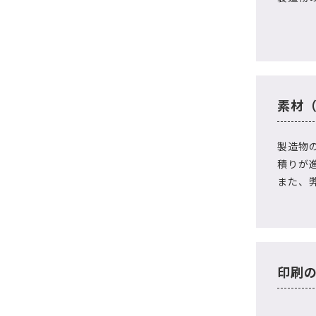
素材
製造物
積りが
また、
印刷