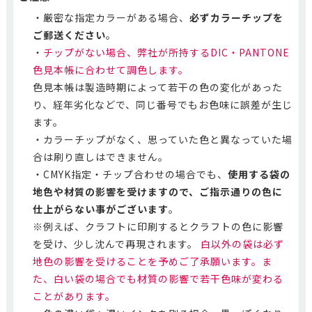
・厳密な指定カラーがある場合、
必ずカラーチップを
ご郵送ください
。
・
チップがない場合、弊社が所持するDIC・PANTONE
色見本帳に合わせて調色します。
色見本帳は製造時期によって若干の色の変化があった
り、経年劣化などで、同じ番号でもお色味に誤差が生じ
ます。
・カラーチップがなく、思っていた色と異なっていた場
合は刷り直しはできません。
・CMYK指定・チップ合わせの場合でも、
使用する袋の
地色や材質の影響を受けますので、ご指示通りの色に
仕上がらない事がございます
。
※例えば、クラフトに印刷するとクラフトの色に影響
を受け、少し沈んで再現されます。
白以外の袋は必ず
地色の影響を受けることを予めご了承願います。ま
た、白い袋の場合でも材質の影響で若干色味が変わる
ことがあります。