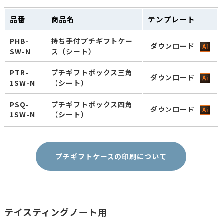
品番
商品名
テンプレート
アロマブレス
ダウンロー
ABP-200
パック200g平
PHB-
持ち手付プチギフトケー
袋 クラフト
ダウンロード
SW-N
ス（シート）
アロマブレス
PTR-
プチギフトボックス三角
パック
ダウンロード
ダウンロー
1SW-N
（シート）
ABP-230BK
200~300g ガ
ゼット袋 ブラ
ック
PSQ-
プチギフトボックス四角
ダウンロード
1SW-N
（シート）
アロマブレス
パック
ダウンロー
ABP-230M
200~300gガ
プチギフトケースの印刷について
ゼット袋 ク
ラフト無地
アロマブレス
パック
ダウンロー
ABP-230WT
200~300g ガ
テイスティングノート用
ゼット袋 ホワ