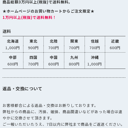
パック100g ガ
商品総額3万円以上(税抜)で送料無料。
AKP-120CR
ダウンロー
ゼット袋 ク
★ホームページのお買い物カートからご注文限定★
リーム
1万円以上(税抜)で送料無料！
アロマキープ
送料
パック100g ガ
AKP-120K
ダウンロー
ゼット袋 ク
北海道
東北
北陸
関東
信越
近畿
ラフト
1,000円
900円
700円
700円
700円
600円
アロマキープ
中部
四国
中国
九州
沖縄
パック100g ガ
600円
700円
600円
800円
1,000円
AKP-120MG
ダウンロー
ゼット袋 ミ
ドルグレー
アロマキープ
返品・交換について
パック100g ガ
AKP-120MS
ダウンロー
ゼット袋 マ
スタード
お客様都合による返品・交換はお断りしております。
弊社からの商品に、汚損、破損、商品間違いなどがあった場合は速
アロマキープ
やかに交換させて頂きます。
パック100g ガ
ご一報いただいたうえ、7日以内に弊社まで商品をご返送ください。
AKP-120N
ダウンロー