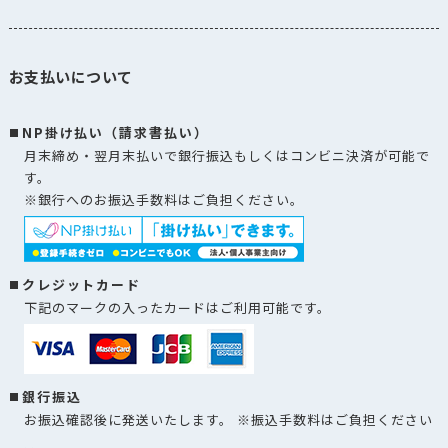
ゼット袋 ネ
イビー
アロマキープ
お支払いについて
パック100g ガ
AKP-120R
ダウンロー
ゼット袋 レ
ッド
NP掛け払い（請求書払い）
月末締め・翌月末払いで銀行振込もしくはコンビニ決済が可能で
アロマキープ
す。
パック100g ガ
※銀行へのお振込手数料はご負担ください。
AKP-120TQ
ダウンロー
ゼット袋 タ
ーコイズ
アロマキープ
クレジットカード
パック100g ガ
下記のマークの入ったカードはご利用可能です。
AKP-120W
ダウンロー
ゼット袋 ホ
ワイト
アロマキープ
銀行振込
パック200～
AKP-230B
ダウンロー
お振込確認後に発送いたします。 ※振込手数料はご負担ください
300g ガゼット
袋 ブラック