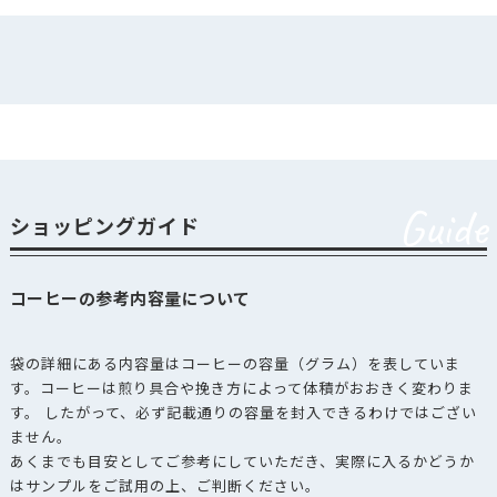
アルミ蒸着Vノ
ッチ付500gガ
AJ-500S
ダウンロー
ゼット袋 シ
ルバー
アロマキープ
付フタツオリ
AK-TS30J
ダウンロー
パック30g 紙
上質
Guide
ショッピングガイド
アロマキープ
付フタツオリ
AK-TS30K
ダウンロー
パック30g ク
コーヒーの参考内容量について
ラフト
袋の詳細にある内容量はコーヒーの容量（グラム）を表していま
アロマキープ
ダウンロー
AKH-100K
パック100g 平
す。コーヒーは煎り具合や挽き方によって体積がおおきく変わりま
袋 クラフト
す。 したがって、必ず記載通りの容量を封入できるわけではござい
ません。
アロマキープ
あくまでも目安としてご参考にしていただき、実際に入るかどうか
ダウンロー
AKH-200K
パック200g 平
はサンプルをご試用の上、ご判断ください。