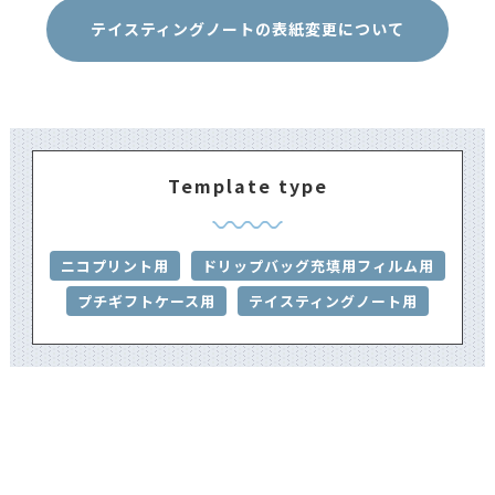
チャック付ア
テイスティングノートの表紙変更について
ロマブレスパ
ABST-100
ダウンロー
ック80～100g
クラフト
チャック付ア
ロマブレスパ
ダウンロー
ABST-230
ック
Template type
200~300g ク
ラフト
ニコプリント用
ドリップバッグ充填用フィルム用
アルミ蒸着Vノ
ッチ付200gガ
プチギフトケース用
テイスティングノート用
AJ-200G-E
ダウンロー
ゼット袋 ゴ
ールド
アルミ蒸着Vノ
ッチ付200gガ
AJ-200S
ダウンロー
ゼット袋 シ
ルバー