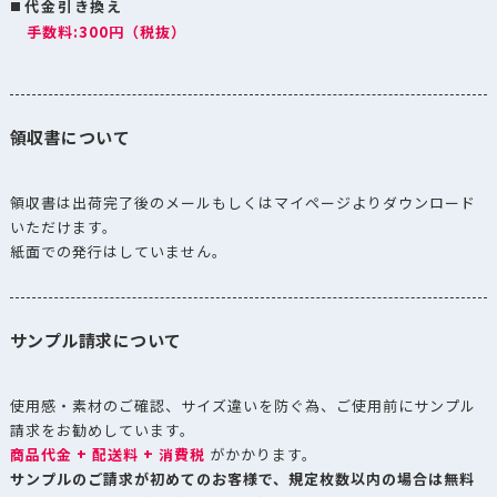
代金引き換え
手数料:300円（税抜）
アロマキープ
パック200～
AKP-230CR
ダウンロー
300g ガゼット
袋 クリーム
領収書について
アロマキープ
パック200～
AKP-230K
ダウンロー
領収書は出荷完了後のメールもしくはマイページよりダウンロード
300g ガゼット
いただけます。
袋 クラフト
紙面での発行はしていません。
アロマキープ
パック200～
ダウンロー
AKP-230MG
300g ガゼット
サンプル請求について
袋 ミドルグ
レー
使用感・素材のご確認、サイズ違いを防ぐ為、ご使用前にサンプル
アロマキープ
請求をお勧めしています。
パック200～
商品代金 + 配送料 + 消費税
がかかります。
ダウンロー
AKP-230MS
300g ガゼット
サンプルのご請求が初めてのお客様で、規定枚数以内の場合は無料
袋 マスター