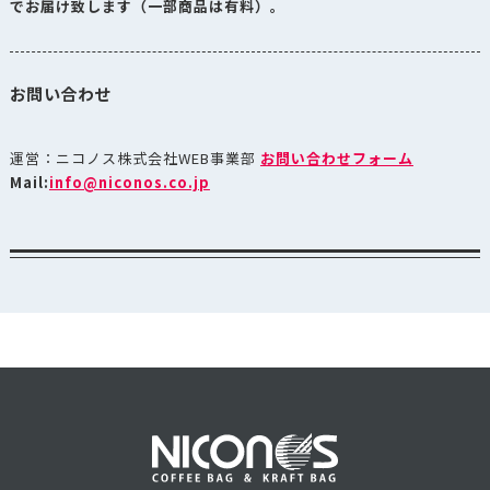
でお届け致します（一部商品は有料）。
ド
アロマキープ
パック200～
お問い合わせ
AKP-230N
ダウンロー
300g ガゼット
袋 ネイビー
運営：ニコノス株式会社WEB事業部
お問い合わせフォーム
アロマキープ
Mail:
info@niconos.co.jp
パック200～
AKP-230R
ダウンロー
300g ガゼット
袋 レッド
アロマキープ
パック200～
ダウンロー
AKP-230S
300g ガゼット
袋 マットシ
ルバー
アロマキープ
パック200～
ダウンロー
AKP-230TQ
300g ガゼット