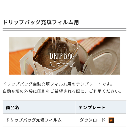
ットアロマブ
ダウンロー
ABFG-300B
レスパック
300g ブラッ
ク
ドリップバッグ充填フィルム用
フラットガゼ
ットアロマブ
ダウンロー
ABFG-300CR
レスパック
300g クリー
ム
フラットガゼ
ットアロマブ
ダウンロー
ABFG-300K
レスパック
ドリップバッグ自動充填フィルム用のテンプレートです。
300g クラフ
自動充填の外袋に印刷をご希望される際に、ご利用ください。
ト
チャック付ア
商品名
テンプレート
ロマブレス
ABHZ-100K-E
ダウンロー
100g平袋 クラ
ドリップバッグ充填フィルム
ダウンロード
フト