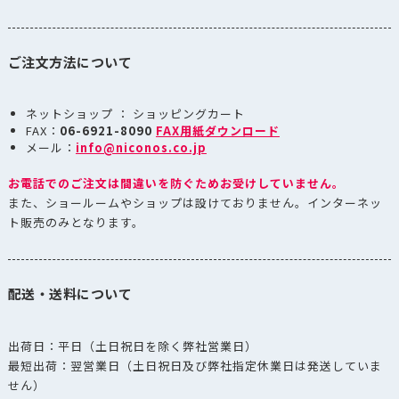
袋 クラフト
アロマキープ
ご注文方法について
パック50g 平
AKH-50K
ダウンロー
袋エコ クラフ
ト
ネットショップ ： ショッピングカート
FAX：
06-6921-8090
FAX用紙ダウンロード
アロマキープ
メール：
info@niconos.co.jp
ダウンロー
AKH-50MG
パック50g 平
袋エコ グレー
お電話でのご注文は間違いを防ぐためお受けしていません。
また、ショールームやショップは設けておりません。インターネッ
アロマキープ
ト販売のみとなります。
ダウンロー
AKH-50WT
パック50g 平
袋エコ 白
アロマキープ
配送・送料について
パック100g ガ
AKP-120B
ダウンロー
ゼット袋 ブ
出荷日：平日（土日祝日を除く弊社営業日）
ラック
最短出荷：翌営業日（土日祝日及び弊社指定休業日は発送していま
アロマキープ
せん）