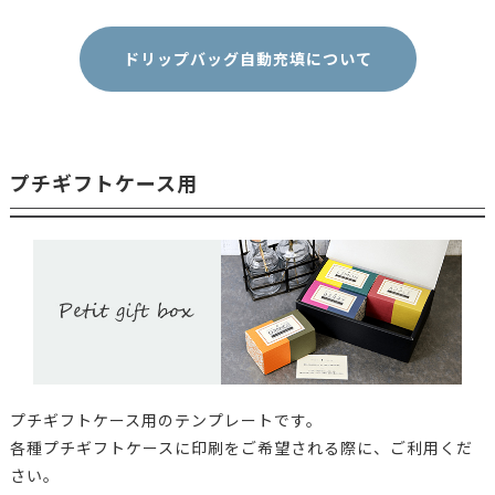
チャック付ア
ロマブレス
ABHZ-200K-E
ダウンロー
ドリップバッグ自動充填について
200g平袋 クラ
フト
アロマブレス
ダウンロー
ABP-100
パック100g平
プチギフトケース用
袋 クラフト
アロマブレス
ダウンロー
ABP-100BK
パック100g 平
袋 ブラック
アロマブレス
ダウンロー
ABP-100WT
パック100g 平
袋 ホワイト
プチギフトケース用のテンプレートです。
アロマブレス
パック100～
各種プチギフトケースに印刷をご希望される際に、ご利用くだ
ABP-120M
ダウンロー
120gガゼット
さい。
袋 クラフト