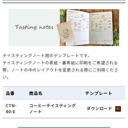
イト
アロマブレス
ダウンロー
ABP-50
パック50g平
袋 クラフト
アロマブレス
パック500gガ
ABP-500M
ダウンロー
ゼット袋 ク
テイスティングノート用のテンプレートです。
ラフト無地
テイスティングノートの表紙・裏表紙に印刷をご希望される
際、ノートの中のレイアウトを変更される際にご利用くださ
アロマブレス
い。
パック200gガ
ABPS-200
ダウンロー
ゼット袋 シ
ルバー
品番
商品名
テンプレート
アロマブレス
CTN-
コーヒーテイスティング
パック500gガ
ダウンロード
ABPS-500
ダウンロー
40-E
ノート
ゼット袋 シ
ルバー