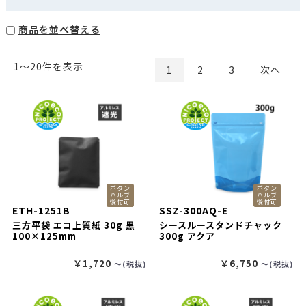
商品を並べ替える
1〜20件を表示
1
2
3
次へ
ボタン
ボタン
バルブ
バルブ
後付可
後付可
ETH-1251B
SSZ-300AQ-E
三方平袋 エコ上質紙 30g 黒
シースルースタンドチャック
100×125mm
300g アクア
￥1,720
￥6,750
〜(税抜)
〜(税抜)