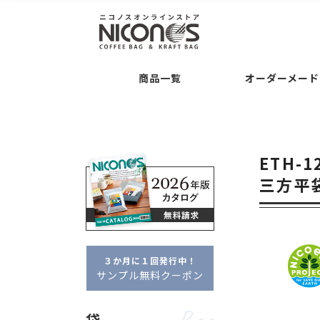
袋
後加工
Bag
Processing
Guide
コーヒー専用袋 ・・・
バルブの後付け加工
ご注文について
お支
商品一覧
オーダーメード
袋の形状 ・・・
交換・返品について
平袋
セミオーダー
Semi O
シリーズ名 ・・・
クラ
袋
後加工
Bag
Processing
Guide
タブ
ドリップバッグ自動充填
袋の素材感 ・・・
クラ
コーヒー専用袋 ・・・
バルブの後付け加工
ご注文について
お支払いについて
アロマキープパ
ニコプリント
ETH-1
コーヒー内容量 ・・・
フルオーダー
Full Or
袋の形状 ・・・
交換・返品について
平袋
角底袋
ポイント・クー
ガゼ
三方平袋
セミオーダー
Semi Order
シリーズ名 ・・・
クラフトパック
フ
箱
Box
フルオーダーパッケージ
タブジップフラット
ドリップバッグ自動充填
販売者品質
箱の形状 ・・・
一体型
袋の素材感 ・・・
クラフト・紙
アル
箱の特徴 ・・・
窓あき
コーヒー内容量 ・・・
～100g
約100
３か月に１回発行中！
フルオーダー
Full Order
サンプル無料クーポン
オプション
Option
箱
Box
フルオーダーパッケージ
デザイン制
袋