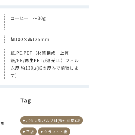
コーヒー ～30g
幅100×高125mm
紙.PE.PET（材質構成 上質
紙/PE/再生PET//遮光LL）フィル
ム厚 約130μ(紙の厚みで前後しま
す)
Tag
ボタン型バルブ付(後付対応)袋
いま
平袋
クラフト・紙