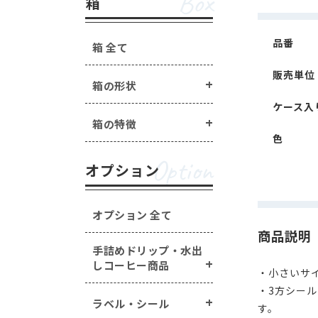
Box
箱
品番
箱 全て
販売単位
箱の形状
ケース入
箱の特徴
色
Option
オプション
オプション 全て
商品説明
手詰めドリップ・水出
しコーヒー商品
・小さいサイ
・3方シー
ラベル・シール
す。