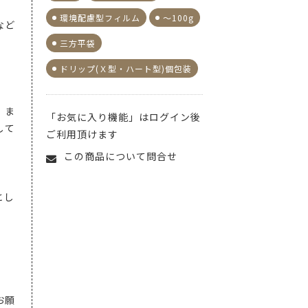
環境配慮型フィルム
～100g
など
三方平袋
ドリップ(Ｘ型・ハート型)個包装
、ま
「お気に入り機能」はログイン後
して
ご利用頂けます
この商品について問合せ
とし
お願