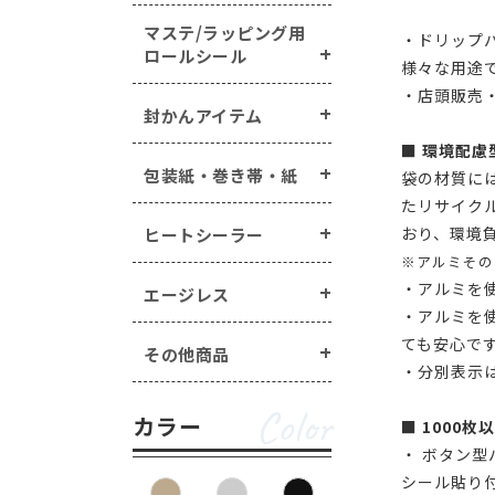
マステ/ラッピング用
・ドリップ
ロールシール
様々な用途
・店頭販売
封かんアイテム
■ 環境配慮
包装紙・巻き帯・紙
袋の材質に
たリサイク
おり、環境
ヒートシーラー
※アルミその
・アルミを
エージレス
・アルミを
ても安心で
その他商品
・分別表示
Color
カラー
■ 1000
・ ボタン
シール貼り