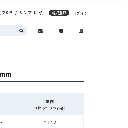
注文0点
/
サンプル0点
新規登録
ログイン
応)袋
スティングノートの表紙デザイン変更
期配送について
エージレス対応袋
サンプル請求について
営業時間・お問い合わせ
動作環境について
カラーサイドガゼット
真空透明バイオマス
明・半透明
HD(高密度ポリエチレン)
トの表紙デザイン変更
レス対応袋
サンプル請求について
問い合わせ
動作環境について
5mm
ゼット
真空透明バイオマス
(高密度ポリエチレン)
入稿ガイド
各種入稿用テンプレート
単価
（1枚あたりの価格）
～
￥17.2