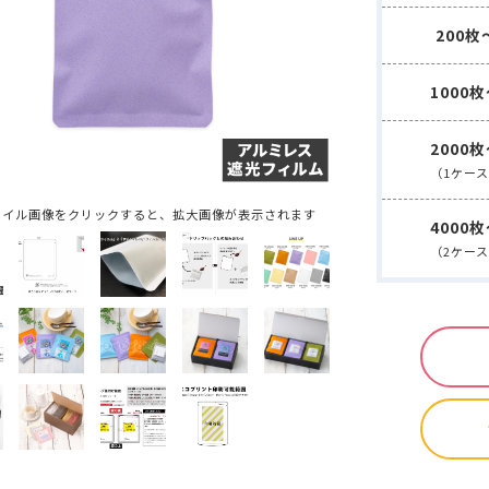
コーヒー商品 ・・・
手詰め用ドリップバッグ空袋
水出しコーヒー
中箱
デザインデータ入稿ガイド
200枚
封かん用ラベルシール
ドリップ・水出し淹れ方ラベルシール
ドリ
送用
透明箱
薄型配送用
送れるクラフトケース
煎り方・挽き目ラベル
ラッピング用シール
クラフトA4ラベル
1000
ールシール ・・・
マスキングテープ
mt（マスキングテープ）掛け紙
ピールスティッククロージャー
封かんワイヤー
アルミクリップ
2000
・・・
手詰め用ドリップバッグ空袋
水出しコーヒー空袋
外袋・関
ヒートシーラー
（1ケー
シール
ドリップ・水出し淹れ方ラベルシール
ドリップ・水出し用
ジレス（脱酸素剤）
ラベル
ラッピング用シール
クラフトA4ラベル
ネイル画像をクリックすると、拡大画像が表示されます
ルバルブ（ガス抜きバルブ）
コーヒーテイスティングノート
袋に
4000
・
マスキングテープ
mt（マスキングテープ）掛け紙
（2ケー
クロージャー
封かんワイヤー
アルミクリップ
封かんラベルシ
NE
剤）
抜きバルブ）
コーヒーテイスティングノート
袋に貼るポケット
NEW
新商品