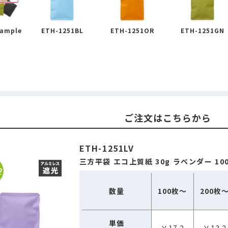
sample
ETH-1251BL
ETH-1251OR
ETH-1251GN
ご注文はこちらから
ETH-1251LV
三方平袋 エコ上質紙 30g ラベンダー 10
数量
100枚～
200枚
単価
￥17.2
￥13.2