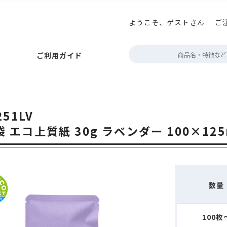
ようこそ、ゲストさん
ご
払いについて
ニコプリント
アロマキープパック
巻き帯の印刷
お届けについて
アロマブレスパック
プチギフト箱の印刷
キャンセルについて
ボタン型バルブ付(後付対
テイ
定
ご利用ガイド
ポイント・クーポン
角底袋
ガゼット袋
スタンド袋
会員情報について
フラットボトムパック
よくあるご質問
rder
フトパック
フタツオリパック
三方平袋
エコスタンドチャック
ジップフラットボトム
販売者品質表示ラベル
フト・紙
アルミ・アルミ蒸着
環境配慮型フィルム
クリア・透
ック
巻き帯の印刷
お届けについて
アロマブレスパック
プチギフト箱の印刷
キャンセルについて
ボタン型バルブ付(後付対応)袋
テイスティングノー
定期配送について
エージ
251LV
～100g
約100g
200～300g
約500g
約1kg
2kg～
der
ポン
ット袋
スタンド袋
会員情報について
フラットボトムパック
よくあるご質問
営業時間・お
 エコ上質紙 30g ラベンダー 100×12
タツオリパック
三方平袋
エコスタンドチャック
カラーサイドガ
デザイン制作
ボトム
表示ラベル
蓋・身分離型
中箱
ミ・アルミ蒸着
環境配慮型フィルム
クリア・透明・半透明
HD
デザインデータ
箱
無地
配送用
透明箱
薄型配送用
送れるクラフトケース
g
200～300g
約500g
約1kg
2kg～
数量
作
100枚