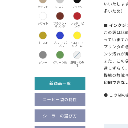
いいたしま
クラフト
シルバー
ブラック
多いため）
ホワイト
ブラウン・
レッド・ピ
■ インク
オレンジ
ンク
この袋は比
っています
ゴールド
ブルー・パ
イエロー・
ープル
クリーム
プリンタの
ンク汚れが
また、この
グレー
グリーン系
透明・その
他
透しずらく
機械の故障
印刷できな
新商品一覧
● この袋
コーヒー袋の特性
シーラーの選び方