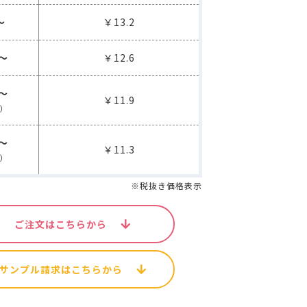
空袋
外袋・関連商品
～
各種入稿用テンプレート
￥13.2
ップ・水出し用パッケージシール
コーヒー品名シール
枚～
￥12.6
封かんラベルシール
枚～
連商品
￥11.9
ス）
パッケージシール
コーヒー品名シール
貼るポケット
枚～
￥11.3
ス）
ール
W
新商品
MORE
その他の商品
※税抜き価格表示
ご注文はこちらから
サンプル請求はこちらから
MORE
その他の商品