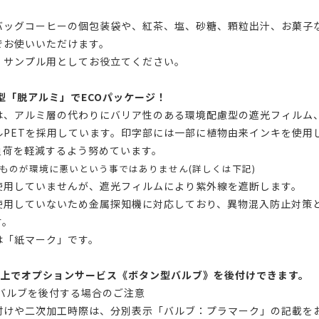
バッグコーヒーの個包装袋や、紅茶、塩、砂糖、顆粒出汁、お菓子
でお使いいただけます。
・サンプル用としてお役立てください。
型「脱アルミ」でECOパッケージ！
は、アルミ層の代わりにバリア性のある環境配慮型の遮光フィルム
ルPETを採用しています。印字部には一部に植物由来インキを使用
負荷を軽減するよう努めています。
ものが環境に悪いという事ではありません(詳しくは下記)
使用していませんが、遮光フィルムにより紫外線を遮断します。
使用していないため金属探知機に対応しており、異物混入防止対策
す。
は「紙マーク」です。
枚以上でオプションサービス《ボタン型バルブ》を後付けできます。
型バルブを後付する場合のご注意
付けや二次加工時際は、分別表示「バルブ：プラマーク」の記載を