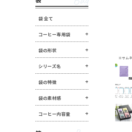
Bag
手詰めドリップ・水出し
箱の形状 ・・・
一体型
蓋・身分離型
ラベル・シール ・・・
箱の特徴 ・・・
窓あき箱
無地
配
袋 全て
オプション
Option
マステ/ラッピング用ロ
コーヒー専用袋
封かんアイテム ・・・
手詰めドリップ・水出しコーヒー商品 
ヒートシーラー ・・・
ラベル・シール ・・・
封かん用ラベル
袋の形状
エージレス ・・・
エー
煎り方・挽き目
※サム
その他商品 ・・・
シー
マステ/ラッピング用ロールシール ・・
シリーズ名
封かんアイテム ・・・
ピールスティック
袋の特徴
ヒートシーラー ・・・
ヒートシーラー
エージレス ・・・
エージレス（脱酸素
袋の素材感
その他商品 ・・・
シールバルブ（ガス
コーヒー内容量