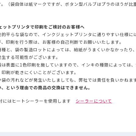
す。（袋自体は紙マークですが、ボタン型バルブはプラのほうが比
ジェットプリンタで印刷をご検討のお客様へ
較的平らな袋なので、インクジェットプリンタに通りやすい仕様に
が、印刷を行う際は、お客様の自己判断でお願いいたします。
機種と、袋の製造ロットによっては、給紙がうまくいかなかったり
発生する可能性がございます。
袋は表面に1色印刷を施していますので、インキの種類によっては、
、印刷が乾きにくいことがございます。
や袋の汚れなどが発生いたしましても、弊社では責任を負いかねま
い、という理由での商品の交換はできません。
の封にはヒートシーラーを使用します
シーラーについて