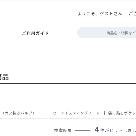
ようこそ、ゲストさん
ご
払いについて
ニコプリント
アロマキープパック
巻き帯の印刷
お届けについて
アロマブレスパック
プチギフト箱の印刷
キャンセルについて
ボタン型バルブ付(後付対
テイ
定
ご利用ガイド
ポイント・クーポン
角底袋
ガゼット袋
スタンド袋
会員情報について
フラットボトムパック
よくあるご質問
rder
フトパック
フタツオリパック
三方平袋
エコスタンドチャック
ジップフラットボトム
販売者品質表示ラベル
フト・紙
アルミ・アルミ蒸着
環境配慮型フィルム
クリア・透
ック
巻き帯の印刷
お届けについて
アロマブレスパック
プチギフト箱の印刷
キャンセルについて
ボタン型バルブ付(後付対応)袋
テイスティングノー
定期配送について
エージ
～100g
約100g
200～300g
約500g
約1kg
2kg～
der
ポン
ット袋
スタンド袋
会員情報について
フラットボトムパック
よくあるご質問
営業時間・お
商品
タツオリパック
三方平袋
エコスタンドチャック
カラーサイドガ
デザイン制作
ボトム
表示ラベル
蓋・身分離型
中箱
ミ・アルミ蒸着
環境配慮型フィルム
クリア・透明・半透明
HD
デザインデータ
箱
無地
配送用
透明箱
薄型配送用
送れるクラフトケース
g
200～300g
約500g
約1kg
2kg～
ブ（ガス抜きバルブ）
コーヒーテイスティングノート
袋に貼るポケ
作
4
検索結果
件がヒットしま