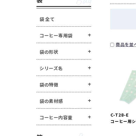
Bag
手詰めドリップ・水出し
箱の形状 ・・・
一体型
蓋・身分離型
ラベル・シール ・・・
箱の特徴 ・・・
窓あき箱
無地
配
袋 全て
オプション
Option
マステ/ラッピング用ロ
コーヒー専用袋
封かんアイテム ・・・
手詰めドリップ・水出しコーヒー商品 
商品を並
ヒートシーラー ・・・
ラベル・シール ・・・
封かん用ラベル
袋の形状
エージレス ・・・
エー
煎り方・挽き目
その他商品 ・・・
シー
マステ/ラッピング用ロールシール ・・
シリーズ名
封かんアイテム ・・・
ピールスティック
袋の特徴
ヒートシーラー ・・・
ヒートシーラー
エージレス ・・・
エージレス（脱酸素
袋の素材感
その他商品 ・・・
シールバルブ（ガス
C-T28-E
コーヒー内容量
コーヒー用