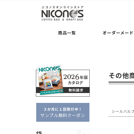
袋
後加工
Bag
Processing
Guide
コーヒー専用袋 ・・・
バルブの後付け加工
ご注文について
お支
商品一覧
オーダーメード
袋の形状 ・・・
交換・返品について
平袋
セミオーダー
Semi O
シリーズ名 ・・・
クラ
袋
後加工
Bag
Processing
Guide
タブ
ドリップバッグ自動充填
袋の素材感 ・・・
クラ
コーヒー専用袋 ・・・
バルブの後付け加工
ご注文について
お支払いについて
アロマキープパ
ニコプリント
コーヒー内容量 ・・・
フルオーダー
Full Or
袋の形状 ・・・
交換・返品について
平袋
角底袋
ポイント・クー
ガゼ
その他
セミオーダー
Semi Order
シリーズ名 ・・・
クラフトパック
フ
箱
Box
フルオーダーパッケージ
タブジップフラット
ドリップバッグ自動充填
販売者品質
箱の形状 ・・・
一体型
袋の素材感 ・・・
クラフト・紙
アル
箱の特徴 ・・・
窓あき
コーヒー内容量 ・・・
～100g
約100
３か月に１回発行中！
フルオーダー
Full Order
シールバル
サンプル無料クーポン
オプション
Option
箱
Box
フルオーダーパッケージ
デザイン制
袋