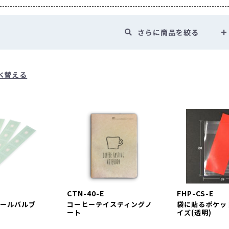
コーヒー商品 ・・・
手詰め用ドリップバッグ空袋
水出しコーヒー
中箱
デザインデータ入稿ガイド
封かん用ラベルシール
ドリップ・水出し淹れ方ラベルシール
ドリ
送用
透明箱
薄型配送用
送れるクラフトケース
さらに商品を絞る
煎り方・挽き目ラベル
ラッピング用シール
クラフトA4ラベル
ールシール ・・・
マスキングテープ
mt（マスキングテープ）掛け紙
ピールスティッククロージャー
封かんワイヤー
アルミクリップ
・・・
手詰め用ドリップバッグ空袋
水出しコーヒー空袋
外袋・関
べ替える
ヒートシーラー
シール
ドリップ・水出し淹れ方ラベルシール
ドリップ・水出し用
ジレス（脱酸素剤）
ラベル
ラッピング用シール
クラフトA4ラベル
ルバルブ（ガス抜きバルブ）
コーヒーテイスティングノート
袋に
・
マスキングテープ
mt（マスキングテープ）掛け紙
クロージャー
封かんワイヤー
アルミクリップ
封かんラベルシ
NE
剤）
抜きバルブ）
コーヒーテイスティングノート
袋に貼るポケット
CTN-40-E
FHP-CS-E
NEW
新商品
シールバルブ
コーヒーテイスティングノ
袋に貼るポケッ
ート
イズ(透明)