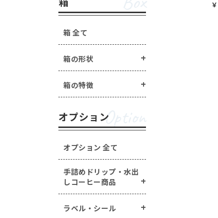
Box
箱
￥
箱 全て
箱の形状
箱の特徴
Option
オプション
オプション 全て
手詰めドリップ・水出
しコーヒー商品
ラベル・シール