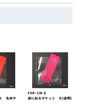
空袋
外袋・関連商品
各種入稿用テンプレート
ップ・水出し用パッケージシール
コーヒー品名シール
封かんラベルシール
連商品
パッケージシール
コーヒー品名シール
貼るポケット
ール
W
新商品
MORE
その他の商品
FHP-CM-E
MORE
その他の商品
ト 名刺サ
袋に貼るポケット 大(透明)