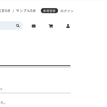
注文0点
/
サンプル0点
新規登録
ログイン
応)袋
スティングノートの表紙デザイン変更
期配送について
エージレス対応袋
サンプル請求について
営業時間・お問い合わせ
動作環境について
カラーサイドガゼット
真空透明バイオマス
明・半透明
HD(高密度ポリエチレン)
トの表紙デザイン変更
レス対応袋
サンプル請求について
問い合わせ
動作環境について
ゼット
真空透明バイオマス
(高密度ポリエチレン)
入稿ガイド
各種入稿用テンプレート
ット
した。