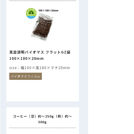
真空透明バイオマス フラットGZ袋
100×180×20mm
幅100×高180×マチ20mm
バイオマスフィルム
コーヒー（豆）約～250g（粉）約～
300g