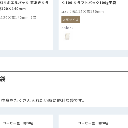
1214 ミエルパック 窓あきクラ
K-100 クラフトパック100g平袋
120×140mm
幅115×高180mm
幅120×高140mm（窓
人気サイズ
）
袋
、中身をたくさん入れたい時に便利な袋です。
コーヒー豆 約30g
コーヒー豆 約30g