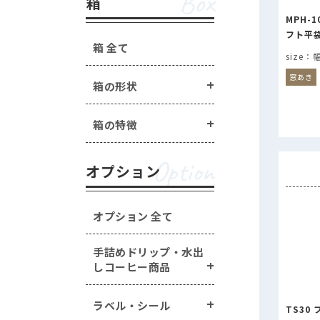
Box
箱
MPH-
フト平袋
箱 全て
幅
窓あき
箱の形状
箱の特徴
Option
オプション
オプション 全て
手詰めドリップ・水出
しコーヒー商品
ラベル・シール
TS30