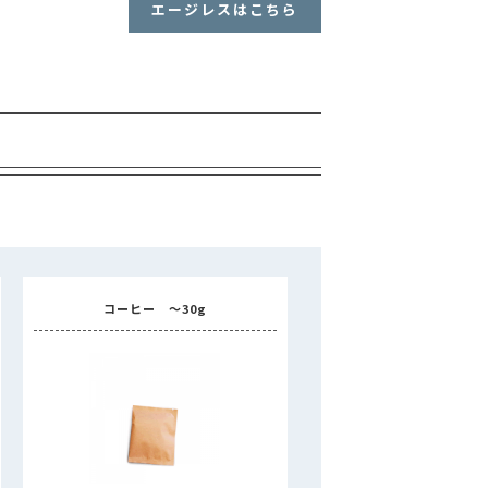
空袋
外袋・関連商品
エージレスはこちら
各種入稿用テンプレート
ップ・水出し用パッケージシール
コーヒー品名シール
封かんラベルシール
連商品
パッケージシール
コーヒー品名シール
貼るポケット
ール
W
新商品
MORE
その他の商品
コーヒー ～30g
MORE
その他の商品