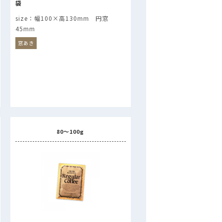
袋
幅100×高130mm 円窓
45mm
窓あき
80～100g