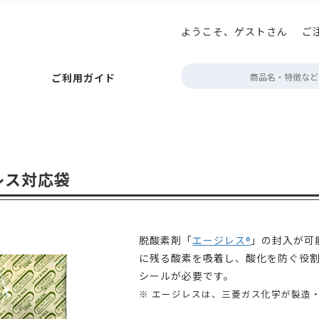
ようこそ、ゲストさん
ご
払いについて
ニコプリント
アロマキープパック
巻き帯の印刷
お届けについて
アロマブレスパック
プチギフト箱の印刷
キャンセルについて
ボタン型バルブ付(後付対
テイ
定
ご利用ガイド
ポイント・クーポン
角底袋
ガゼット袋
スタンド袋
会員情報について
フラットボトムパック
よくあるご質問
rder
フトパック
フタツオリパック
三方平袋
エコスタンドチャック
ジップフラットボトム
販売者品質表示ラベル
フト・紙
アルミ・アルミ蒸着
環境配慮型フィルム
クリア・透
ック
巻き帯の印刷
お届けについて
アロマブレスパック
プチギフト箱の印刷
キャンセルについて
ボタン型バルブ付(後付対応)袋
テイスティングノー
定期配送について
エージ
～100g
約100g
200～300g
約500g
約1kg
2kg～
der
ポン
ット袋
スタンド袋
会員情報について
フラットボトムパック
よくあるご質問
営業時間・お
レス対応袋
タツオリパック
三方平袋
エコスタンドチャック
カラーサイドガ
デザイン制作
ボトム
表示ラベル
蓋・身分離型
中箱
ミ・アルミ蒸着
環境配慮型フィルム
クリア・透明・半透明
HD
脱酸素剤「
エージレス
」の封入が可
®
デザインデータ
箱
無地
配送用
透明箱
薄型配送用
送れるクラフトケース
g
200～300g
約500g
約1kg
2kg～
に残る酸素を吸着し、酸化を防ぐ役
シールが必要です。
※ エージレスは、三菱ガス化学が製造
作