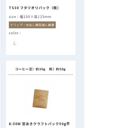
TS30 フタツオリパック（紙）
幅100×高125mm
ドリップ・水出し個包装に最適
コーヒー豆）約30g 粉）約50g
K-50W 窓あきクラフトパック50g平