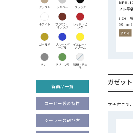
MPH-
クラフト
シルバー
ブラック
フト平袋
50mm
ホワイト
ブラウン・
レッド・ピ
オレンジ
ンク
窓あき
ゴールド
ブルー・パ
イエロー・
ープル
クリーム
グレー
グリーン系
透明・その
他
ガゼット
新商品一覧
コーヒー袋の特性
マチ付きで
シーラーの選び方