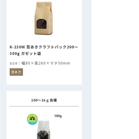
K-230W 窓あきクラフトパック200～
300g ガゼット袋
幅80×高260×マチ50mm
窓あき
100～1kｇ各種