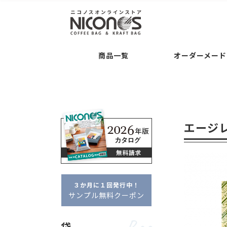
袋
後加工
Bag
Processing
Guide
コーヒー専用袋 ・・・
バルブの後付け加工
ご注文について
お支
商品一覧
オーダーメード
袋の形状 ・・・
交換・返品について
平袋
セミオーダー
Semi O
シリーズ名 ・・・
クラ
袋
後加工
Bag
Processing
Guide
タブ
ドリップバッグ自動充填
袋の素材感 ・・・
クラ
コーヒー専用袋 ・・・
バルブの後付け加工
ご注文について
お支払いについて
アロマキープパ
ニコプリント
コーヒー内容量 ・・・
フルオーダー
Full Or
袋の形状 ・・・
交換・返品について
平袋
角底袋
ポイント・クー
ガゼ
エージ
セミオーダー
Semi Order
シリーズ名 ・・・
クラフトパック
フ
箱
Box
フルオーダーパッケージ
タブジップフラット
ドリップバッグ自動充填
販売者品質
箱の形状 ・・・
一体型
袋の素材感 ・・・
クラフト・紙
アル
箱の特徴 ・・・
窓あき
コーヒー内容量 ・・・
～100g
約100
３か月に１回発行中！
フルオーダー
Full Order
サンプル無料クーポン
オプション
Option
箱
Box
フルオーダーパッケージ
デザイン制
袋