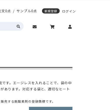
注文0点
/
サンプル0点
新規登録
ログイン
応)袋
スティングノートの表紙デザイン変更
期配送について
エージレス対応袋
サンプル請求について
営業時間・お問い合わせ
動作環境について
カラーサイドガゼット
真空透明バイオマス
明・半透明
HD(高密度ポリエチレン)
トの表紙デザイン変更
レス対応袋
サンプル請求について
問い合わせ
動作環境について
ゼット
真空透明バイオマス
(高密度ポリエチレン)
能です。エージレスを入れることで、袋の中
入稿ガイド
各種入稿用テンプレート
割があります。対応する袋と、適切なヒート
・販売する脱酸素剤の登録商標です。