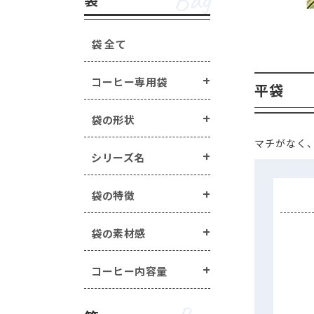
Bag
手詰めドリップ・水出し
箱の形状 ・・・
一体型
蓋・身分離型
ラベル・シール ・・・
箱の特徴 ・・・
窓あき箱
無地
配
袋 全て
オプション
Option
マステ/ラッピング用ロ
コーヒー専用袋
封かんアイテム ・・・
平袋
手詰めドリップ・水出しコーヒー商品 
ヒートシーラー ・・・
ラベル・シール ・・・
封かん用ラベル
袋の形状
エージレス ・・・
エー
煎り方・挽き目
その他商品 ・・・
シー
マチがなく
マステ/ラッピング用ロールシール ・・
シリーズ名
封かんアイテム ・・・
ピールスティック
袋の特徴
ヒートシーラー ・・・
ヒートシーラー
エージレス ・・・
エージレス（脱酸素
袋の素材感
その他商品 ・・・
シールバルブ（ガス
コーヒー内容量