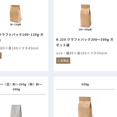
 クラフトパック100~120g ガ
K-230 クラフトパック200～300g ガ
袋
ゼット袋
幅80×高180×マチ45mm
幅80×高260×マチ50mm
品
人気商品
ー（豆）約～250g（粉）約～
500g
300g