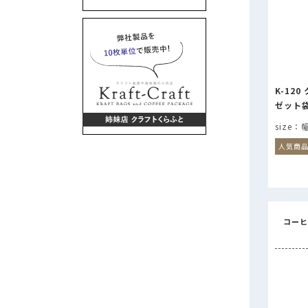
K-120
ゼット
人気商
コーヒ