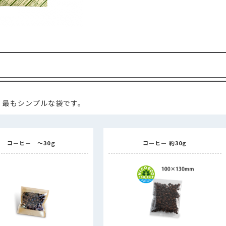
コーヒー商品 ・・・
手詰め用ドリップバッグ空袋
水出しコーヒー
中箱
デザインデータ入稿ガイド
封かん用ラベルシール
ドリップ・水出し淹れ方ラベルシール
ドリ
送用
透明箱
薄型配送用
送れるクラフトケース
煎り方・挽き目ラベル
ラッピング用シール
クラフトA4ラベル
ールシール ・・・
マスキングテープ
mt（マスキングテープ）掛け紙
ピールスティッククロージャー
封かんワイヤー
アルミクリップ
・・・
手詰め用ドリップバッグ空袋
水出しコーヒー空袋
外袋・関
ヒートシーラー
シール
ドリップ・水出し淹れ方ラベルシール
ドリップ・水出し用
ジレス（脱酸素剤）
ラベル
ラッピング用シール
クラフトA4ラベル
ルバルブ（ガス抜きバルブ）
コーヒーテイスティングノート
袋に
、最もシンプルな袋です。
・
マスキングテープ
mt（マスキングテープ）掛け紙
クロージャー
封かんワイヤー
アルミクリップ
封かんラベルシ
NE
コーヒー ～30ｇ
コーヒー 約30g
剤）
抜きバルブ）
コーヒーテイスティングノート
袋に貼るポケット
NEW
新商品