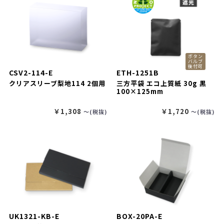
ボタン
バルブ
後付可
CSV2-114-E
ETH-1251B
クリアスリーブ梨地114 2個用
三方平袋 エコ上質紙 30g 黒
100×125mm
￥1,308
￥1,720
〜(税抜)
〜(税抜)
UK1321-KB-E
BOX-20PA-E