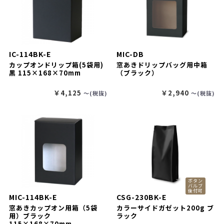
IC-114BK-E
MIC-DB
カップオンドリップ箱(5袋用)
窓あきドリップバッグ用中箱
黒 115×168×70mm
（ブラック）
￥4,125
￥2,940
〜(税抜)
〜(税抜)
ボタン
バルブ
後付可
MIC-114BK-E
CSG-230BK-E
窓あきカップオン用箱（5袋
カラーサイドガゼット200g ブ
用）ブラック
ラック
115×168×70mm