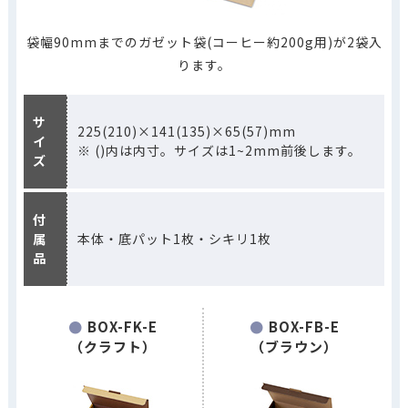
袋幅90mmまでのガゼット袋(コーヒー約200g用)が2袋入
ります。
サ
225(210)×141(135)×65(57)mm
イ
※ ()内は内寸。サイズは1~2mm前後します。
ズ
付
属
本体・底パット1枚・シキリ1枚
品
BOX-FK-E
BOX-FB-E
（クラフト）
（ブラウン）