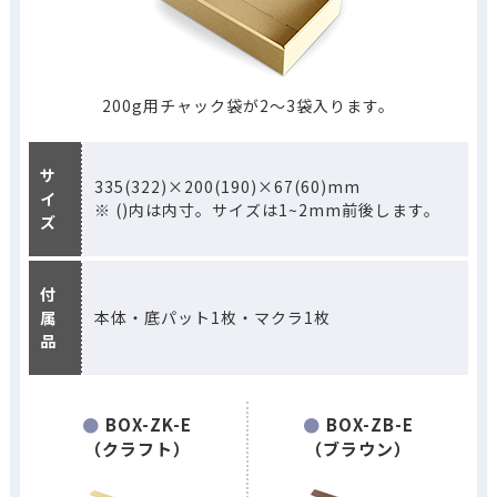
200g用チャック袋が2～3袋入ります。
サ
335(322)×200(190)×67(60)mm
イ
※ ()内は内寸。サイズは1~2mm前後します。
ズ
付
属
本体・底パット1枚・マクラ1枚
品
BOX-ZK-E
BOX-ZB-E
（クラフト）
（ブラウン）