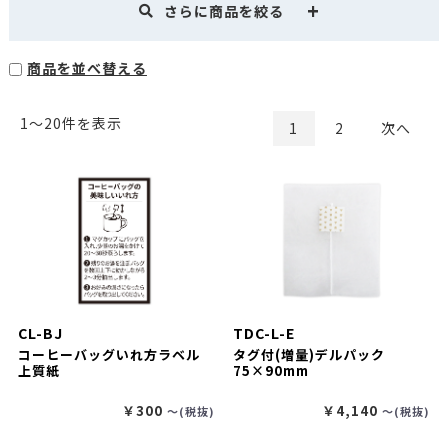
さらに商品を絞る
商品を並べ替える
1〜20件を表示
1
2
次へ
CL-BJ
TDC-L-E
コーヒーバッグいれ方ラベル
タグ付(増量)デルパック
上質紙
75×90mm
￥300
￥4,140
〜(税抜)
〜(税抜)