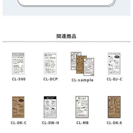
関連商品
CL-DCP
CL-500
CL-DJ-C
CL-sample
CL-DK-C
CL-DW-H
CL-MB
CL-DK-X