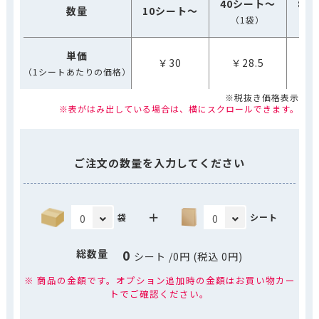
40シート～
80
数量
10シート～
（1袋）
（
単価
￥30
￥28.5
（1シートあたりの価格）
※税抜き価格表示
※表がはみ出している場合は、横にスクロールできます。
ご注文の数量を入力してください
＋
袋
シート
0
総数量
シート
/
0
円 (税込
0
円)
※ 商品の金額です。オプション追加時の金額はお買い物カー
トでご確認ください。