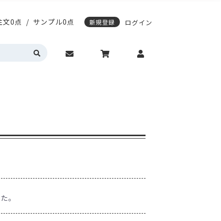
注文0点
/
サンプル0点
新規登録
ログイン
応)袋
スティングノートの表紙デザイン変更
期配送について
エージレス対応袋
サンプル請求について
営業時間・お問い合わせ
動作環境について
カラーサイドガゼット
真空透明バイオマス
明・半透明
HD(高密度ポリエチレン)
トの表紙デザイン変更
レス対応袋
サンプル請求について
問い合わせ
動作環境について
ゼット
真空透明バイオマス
(高密度ポリエチレン)
入稿ガイド
各種入稿用テンプレート
した。