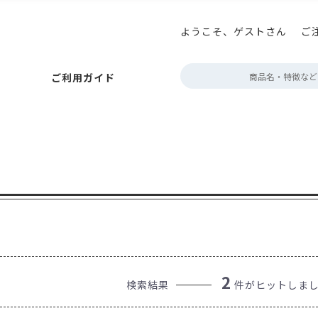
ようこそ、ゲストさん
ご
払いについて
ニコプリント
アロマキープパック
巻き帯の印刷
お届けについて
アロマブレスパック
プチギフト箱の印刷
キャンセルについて
ボタン型バルブ付(後付対
テイ
定
ご利用ガイド
ポイント・クーポン
角底袋
ガゼット袋
スタンド袋
会員情報について
フラットボトムパック
よくあるご質問
rder
フトパック
フタツオリパック
三方平袋
エコスタンドチャック
ジップフラットボトム
販売者品質表示ラベル
フト・紙
アルミ・アルミ蒸着
環境配慮型フィルム
クリア・透
ック
巻き帯の印刷
お届けについて
アロマブレスパック
プチギフト箱の印刷
キャンセルについて
ボタン型バルブ付(後付対応)袋
テイスティングノー
定期配送について
エージ
～100g
約100g
200～300g
約500g
約1kg
2kg～
der
ポン
ット袋
スタンド袋
会員情報について
フラットボトムパック
よくあるご質問
営業時間・お
タツオリパック
三方平袋
エコスタンドチャック
カラーサイドガ
デザイン制作
ボトム
表示ラベル
蓋・身分離型
中箱
ミ・アルミ蒸着
環境配慮型フィルム
クリア・透明・半透明
HD
デザインデータ
箱
無地
配送用
透明箱
薄型配送用
送れるクラフトケース
g
200～300g
約500g
約1kg
2kg～
2
検索結果
件がヒットしま
作