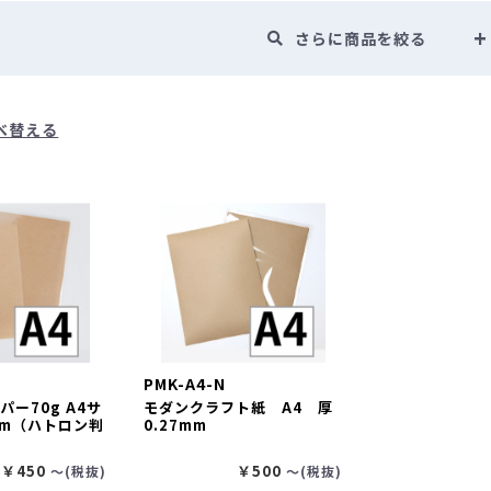
コーヒー商品 ・・・
手詰め用ドリップバッグ空袋
水出しコーヒー
中箱
デザインデータ入稿ガイド
さらに商品を絞る
封かん用ラベルシール
ドリップ・水出し淹れ方ラベルシール
ドリ
送用
透明箱
薄型配送用
送れるクラフトケース
煎り方・挽き目ラベル
ラッピング用シール
クラフトA4ラベル
ールシール ・・・
マスキングテープ
mt（マスキングテープ）掛け紙
べ替える
ピールスティッククロージャー
封かんワイヤー
アルミクリップ
・・・
手詰め用ドリップバッグ空袋
水出しコーヒー空袋
外袋・関
ヒートシーラー
シール
ドリップ・水出し淹れ方ラベルシール
ドリップ・水出し用
ジレス（脱酸素剤）
ラベル
ラッピング用シール
クラフトA4ラベル
ルバルブ（ガス抜きバルブ）
コーヒーテイスティングノート
袋に
・
マスキングテープ
mt（マスキングテープ）掛け紙
クロージャー
封かんワイヤー
アルミクリップ
封かんラベルシ
NE
剤）
抜きバルブ）
コーヒーテイスティングノート
袋に貼るポケット
PMK-A4-N
ー70g A4サ
モダンクラフト紙 A4 厚
mm（ハトロン判
0.27mm
NEW
新商品
￥450
￥500
〜(税抜)
〜(税抜)