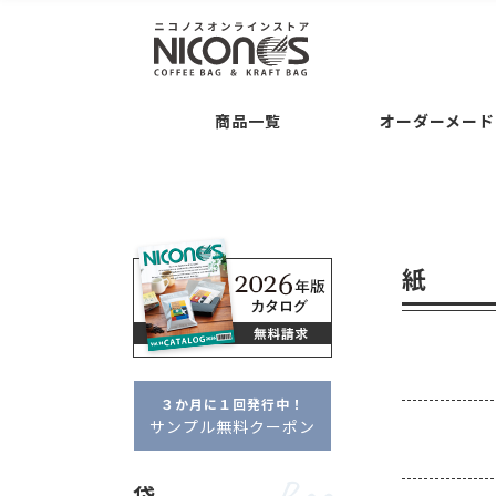
袋
後加工
Bag
Processing
Guide
コーヒー専用袋 ・・・
バルブの後付け加工
ご注文について
お支
商品一覧
オーダーメード
袋の形状 ・・・
交換・返品について
平袋
セミオーダー
Semi O
シリーズ名 ・・・
クラ
袋
後加工
Bag
Processing
Guide
タブ
ドリップバッグ自動充填
袋の素材感 ・・・
クラ
コーヒー専用袋 ・・・
バルブの後付け加工
ご注文について
お支払いについて
アロマキープパ
ニコプリント
コーヒー内容量 ・・・
フルオーダー
Full Or
袋の形状 ・・・
交換・返品について
平袋
角底袋
ポイント・クー
ガゼ
紙
セミオーダー
Semi Order
シリーズ名 ・・・
クラフトパック
フ
箱
Box
フルオーダーパッケージ
タブジップフラット
ドリップバッグ自動充填
販売者品質
箱の形状 ・・・
一体型
袋の素材感 ・・・
クラフト・紙
アル
箱の特徴 ・・・
窓あき
コーヒー内容量 ・・・
～100g
約100
３か月に１回発行中！
フルオーダー
Full Order
サンプル無料クーポン
オプション
Option
箱
Box
フルオーダーパッケージ
デザイン制
袋