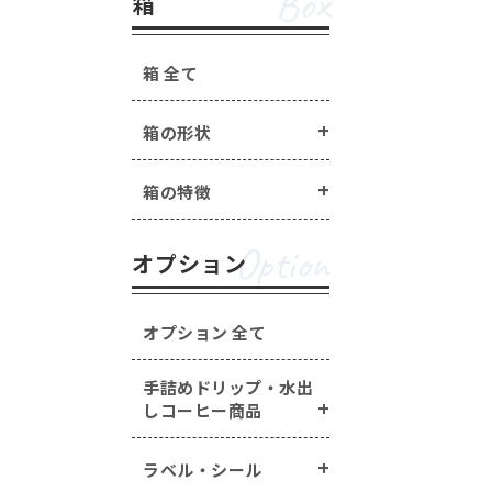
Box
箱
箱 全て
箱の形状
箱の特徴
Option
オプション
オプション 全て
手詰めドリップ・水出
しコーヒー商品
ラベル・シール