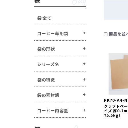
Bag
手詰めドリップ・水出し
箱の形状 ・・・
一体型
蓋・身分離型
ラベル・シール ・・・
箱の特徴 ・・・
窓あき箱
無地
配
袋 全て
オプション
Option
マステ/ラッピング用ロ
コーヒー専用袋
商品を並
封かんアイテム ・・・
手詰めドリップ・水出しコーヒー商品 
ヒートシーラー ・・・
ラベル・シール ・・・
封かん用ラベル
袋の形状
エージレス ・・・
エー
煎り方・挽き目
その他商品 ・・・
シー
マステ/ラッピング用ロールシール ・・
シリーズ名
封かんアイテム ・・・
ピールスティック
袋の特徴
ヒートシーラー ・・・
ヒートシーラー
エージレス ・・・
エージレス（脱酸素
袋の素材感
その他商品 ・・・
シールバルブ（ガス
PK70-A4-N
クラフトペーパ
コーヒー内容量
イズ 厚0.1
75.5kg）