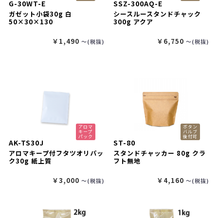
G-30WT-E
SSZ-300AQ-E
ガゼット小袋30g 白
シースルースタンドチャック
50×30×130
300g アクア
￥1,490
￥6,750
〜(税抜)
〜(税抜)
アロマ
ボタン
キープ
バルブ
パック
後付可
AK-TS30J
ST-80
アロマキープ付フタツオリパッ
スタンドチャッカー 80g クラ
ク30g 紙上質
フト無地
￥3,000
￥4,160
〜(税抜)
〜(税抜)