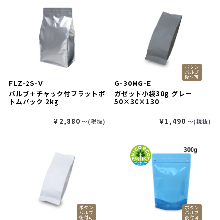
ボタン
バルブ
後付可
FLZ-2S-V
G-30MG-E
バルブ＋チャック付フラットボ
ガゼット小袋30g グレー
トムパック 2kg
50×30×130
￥2,880
￥1,490
〜(税抜)
〜(税抜)
ボタン
ボタン
バルブ
バルブ
後付可
後付可