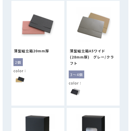
薄型組立箱20mm厚
薄型組立箱A5ワイド
(28mm厚) グレー/クラ
2個
フト
3～4個