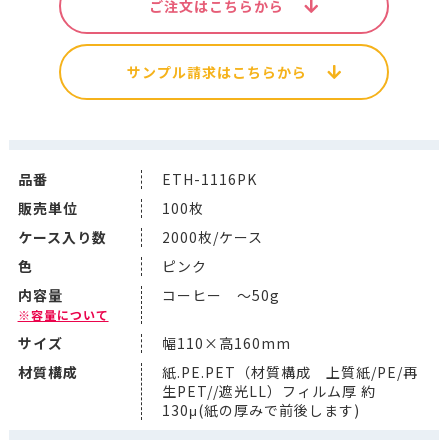
ご注文はこちらから
サンプル請求はこちらから
品番
ETH-1116PK
販売単位
100枚
ケース入り数
2000枚/ケース
色
ピンク
内容量
コーヒー ～50g
※容量について
サイズ
幅110×高160mm
材質構成
紙.PE.PET（材質構成 上質紙/PE/再
生PET//遮光LL）フィルム厚 約
130μ(紙の厚みで前後します)