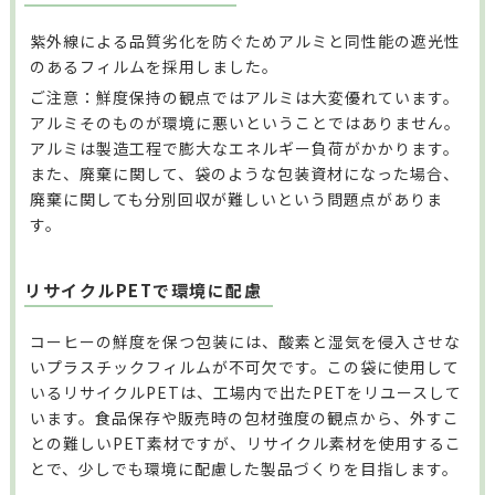
紫外線による品質劣化を防ぐためアルミと同性能の遮光性
のあるフィルムを採用しました。
ご注意：鮮度保持の観点ではアルミは大変優れています。
アルミそのものが環境に悪いということではありません。
アルミは製造工程で膨大なエネルギー負荷がかかります。
また、廃棄に関して、袋のような包装資材になった場合、
廃棄に関しても分別回収が難しいという問題点がありま
す。
リサイクルPETで環境に配慮
コーヒーの鮮度を保つ包装には、酸素と湿気を侵入させな
いプラスチックフィルムが不可欠です。この袋に使用して
いるリサイクルPETは、工場内で出たPETをリユースして
います。食品保存や販売時の包材強度の観点から、外すこ
との難しいPET素材ですが、リサイクル素材を使用するこ
とで、少しでも環境に配慮した製品づくりを目指します。