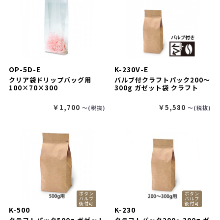
OP-5D-E
K-230V-E
クリア袋ドリップバッグ用
バルブ付クラフトパック200～
100×70×300
300g ガゼット袋 クラフト
￥1,700
￥5,580
〜(税抜)
〜(税抜)
ボタン
ボタン
バルブ
バルブ
後付可
後付可
K-500
K-230