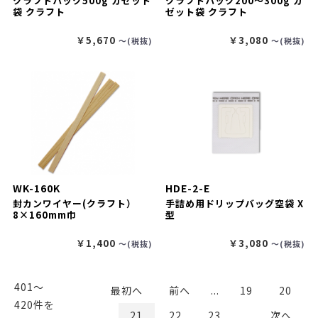
クラフトパック500g ガゼット
クラフトパック200～300g ガ
袋 クラフト
ゼット袋 クラフト
￥5,670
￥3,080
〜(税抜)
〜(税抜)
WK-160K
HDE-2-E
封カンワイヤー(クラフト）
手詰め用ドリップバッグ空袋 X
8×160mm巾
型
￥1,400
￥3,080
〜(税抜)
〜(税抜)
401〜
最初へ
前へ
...
19
20
420件を
21
22
23
...
次へ