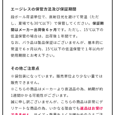
エージレスの保管方法及び保証期間
段ボール荷姿単位で、直射日光を避けて常温（ただ
し、夏場でも30℃以下）で保管してください。
保証期
間はメーカー出荷後６ヶ月
です。ただし、15℃以下の
低温保管の場合は、出荷後１年間です。
なお、バラ品は製品保証はございませんが、基本的に
常温で６ヶ月以内、15℃以下の低温保管で１年以内が
使用期限とお考え下さい。
その他ご注意点
※袋包装になっています。販売単位より少ない量では
販売できません。
※こちらの商品はメーカーより直送品の為、納期が約
1週間かかる可能性がございます。
誠に申し訳ございませんが、こちらの商品は非常にデ
リケートな商品の為、いかなる理由でも
返品はお受け
できません
。サイズ・数量をよくお確かめのうえご注