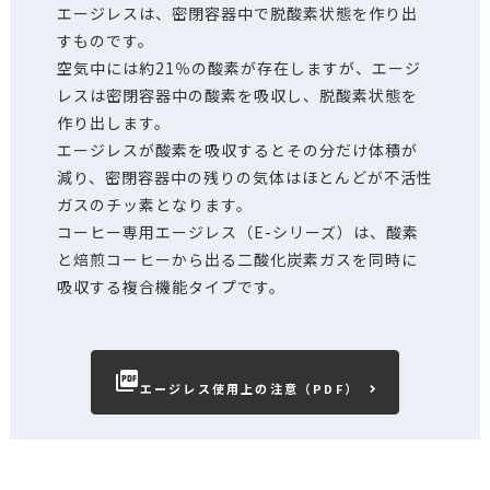
エージレスは、密閉容器中で脱酸素状態を作り出
すものです。
空気中には約21％の酸素が存在しますが、エージ
レスは密閉容器中の酸素を吸収し、脱酸素状態を
作り出します。
エージレスが酸素を吸収するとその分だけ体積が
減り、密閉容器中の残りの気体はほとんどが不活性
ガスのチッ素となります。
コーヒー専用エージレス（E-シリーズ）は、酸素
と焙煎コーヒーから出る二酸化炭素ガスを同時に
吸収する複合機能タイプです。
picture_as_pdf
エージレス使用上の注意（PDF）