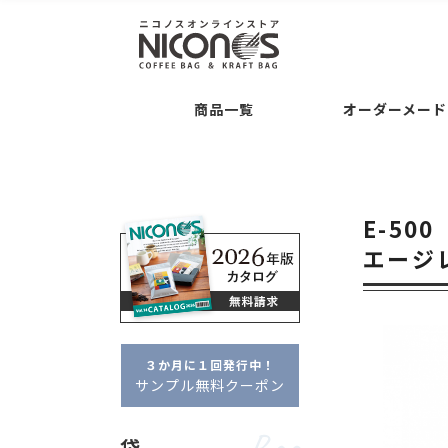
袋
後加工
Bag
Processing
Guide
コーヒー専用袋 ・・・
バルブの後付け加工
ご注文について
お支
商品一覧
オーダーメード
袋の形状 ・・・
交換・返品について
平袋
セミオーダー
Semi O
シリーズ名 ・・・
クラ
袋
後加工
Bag
Processing
Guide
タブ
ドリップバッグ自動充填
袋の素材感 ・・・
クラ
コーヒー専用袋 ・・・
バルブの後付け加工
ご注文について
お支払いについて
アロマキープパ
ニコプリント
E-500
コーヒー内容量 ・・・
フルオーダー
Full Or
袋の形状 ・・・
交換・返品について
平袋
角底袋
ポイント・クー
ガゼ
エージレ
セミオーダー
Semi Order
シリーズ名 ・・・
クラフトパック
フ
箱
Box
フルオーダーパッケージ
タブジップフラット
ドリップバッグ自動充填
販売者品質
箱の形状 ・・・
一体型
袋の素材感 ・・・
クラフト・紙
アル
箱の特徴 ・・・
窓あき
コーヒー内容量 ・・・
～100g
約100
３か月に１回発行中！
フルオーダー
Full Order
サンプル無料クーポン
オプション
Option
箱
Box
フルオーダーパッケージ
デザイン制
袋