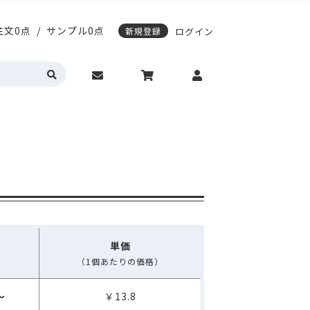
注文0点
/
サンプル0点
新規登録
ログイン
応)袋
スティングノートの表紙デザイン変更
期配送について
エージレス対応袋
サンプル請求について
営業時間・お問い合わせ
動作環境について
カラーサイドガゼット
真空透明バイオマス
明・半透明
HD(高密度ポリエチレン)
トの表紙デザイン変更
レス対応袋
サンプル請求について
問い合わせ
動作環境について
ゼット
真空透明バイオマス
(高密度ポリエチレン)
入稿ガイド
各種入稿用テンプレート
単価
（1個あたりの価格）
～
￥13.8