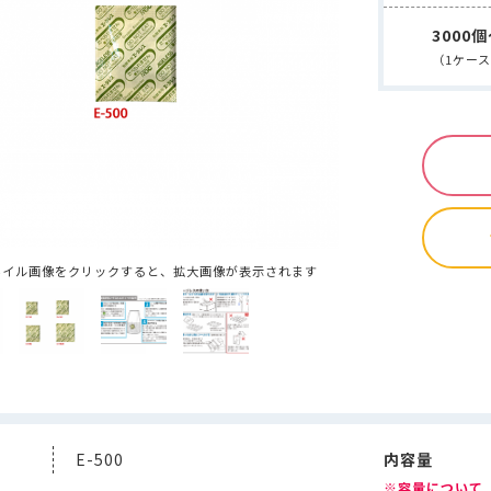
コーヒー商品 ・・・
手詰め用ドリップバッグ空袋
水出しコーヒー
中箱
デザインデータ入稿ガイド
3000
封かん用ラベルシール
ドリップ・水出し淹れ方ラベルシール
ドリ
送用
透明箱
薄型配送用
送れるクラフトケース
（1ケー
煎り方・挽き目ラベル
ラッピング用シール
クラフトA4ラベル
ールシール ・・・
マスキングテープ
mt（マスキングテープ）掛け紙
ピールスティッククロージャー
封かんワイヤー
アルミクリップ
・・・
手詰め用ドリップバッグ空袋
水出しコーヒー空袋
外袋・関
ヒートシーラー
シール
ドリップ・水出し淹れ方ラベルシール
ドリップ・水出し用
ジレス（脱酸素剤）
ラベル
ラッピング用シール
クラフトA4ラベル
ルバルブ（ガス抜きバルブ）
コーヒーテイスティングノート
袋に
・
マスキングテープ
mt（マスキングテープ）掛け紙
ネイル画像をクリックすると、拡大画像が表示されます
クロージャー
封かんワイヤー
アルミクリップ
封かんラベルシ
NE
剤）
抜きバルブ）
コーヒーテイスティングノート
袋に貼るポケット
NEW
新商品
E-500
内容量
※容量について