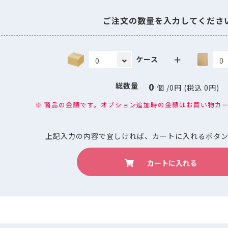
ご注文の数量を入力してくださ
＋
ケース
0
総数量
個
/
0
円 (税込
0
円)
※ 商品の金額です。オプション追加時の金額はお買い物カ
上記入力の内容で宜しければ、
カートに入れるボタ
カートに入れる