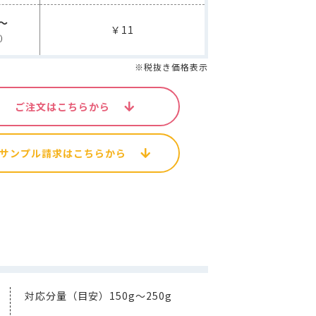
空袋
外袋・関連商品
個～
各種入稿用テンプレート
ップ・水出し用パッケージシール
コーヒー品名シール
￥11
ス）
※税抜き価格表示
封かんラベルシール
連商品
ご注文はこちらから
パッケージシール
コーヒー品名シール
貼るポケット
サンプル請求はこちらから
ール
W
新商品
MORE
その他の商品
MORE
その他の商品
対応分量（目安）150g～250g