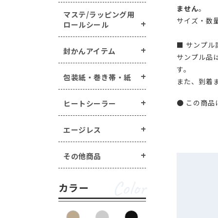
ません
。
マステ/ラッピング用
サイズ・数
ロールシール
■ サンプ
封かんアイテム
サンプル品
す。
包装紙・巻き帯・紙
また、到着
● この商品
ヒートシーラー
エージレス
その他商品
Color
カラー