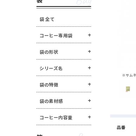
Bag
手詰めドリップ・水出し
箱の形状 ・・・
一体型
蓋・身分離型
ラベル・シール ・・・
箱の特徴 ・・・
窓あき箱
無地
配
袋 全て
オプション
Option
マステ/ラッピング用ロ
コーヒー専用袋
封かんアイテム ・・・
手詰めドリップ・水出しコーヒー商品 
ヒートシーラー ・・・
ラベル・シール ・・・
封かん用ラベル
袋の形状
エージレス ・・・
エー
煎り方・挽き目
その他商品 ・・・
シー
マステ/ラッピング用ロールシール ・・
シリーズ名
※サム
封かんアイテム ・・・
ピールスティック
袋の特徴
ヒートシーラー ・・・
ヒートシーラー
エージレス ・・・
エージレス（脱酸素
袋の素材感
その他商品 ・・・
シールバルブ（ガス
コーヒー内容量
品番