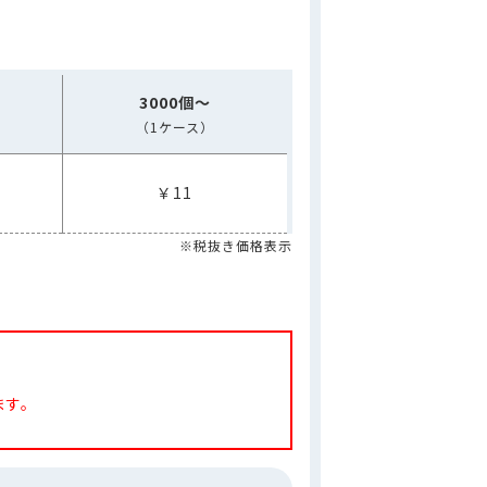
3000個～
（1ケース）
￥11
※税抜き価格表示
ます。