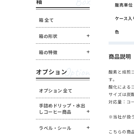
Box
箱
販売単位
ケース入
箱 全て
色
箱の形状
箱の特徴
商品説明
Option
オプション
酸素と焙煎
す。
酸化による
オプション 全て
サイズは炭
対応量：コー
手詰めドリップ・水出
しコーヒー商品
※当社が扱
ラベル・シール
こちらの商