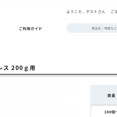
ようこそ、ゲストさん
ご
払いについて
ニコプリント
アロマキープパック
巻き帯の印刷
お届けについて
アロマブレスパック
プチギフト箱の印刷
キャンセルについて
ボタン型バルブ付(後付対
テイ
定
ご利用ガイド
ポイント・クーポン
角底袋
ガゼット袋
スタンド袋
会員情報について
フラットボトムパック
よくあるご質問
rder
フトパック
フタツオリパック
三方平袋
エコスタンドチャック
ジップフラットボトム
販売者品質表示ラベル
フト・紙
アルミ・アルミ蒸着
環境配慮型フィルム
クリア・透
ック
巻き帯の印刷
お届けについて
アロマブレスパック
プチギフト箱の印刷
キャンセルについて
ボタン型バルブ付(後付対応)袋
テイスティングノー
定期配送について
エージ
～100g
約100g
200～300g
約500g
約1kg
2kg～
der
ポン
ット袋
スタンド袋
会員情報について
フラットボトムパック
よくあるご質問
営業時間・お
ス 200ｇ用
タツオリパック
三方平袋
エコスタンドチャック
カラーサイドガ
デザイン制作
ボトム
表示ラベル
蓋・身分離型
中箱
ミ・アルミ蒸着
環境配慮型フィルム
クリア・透明・半透明
HD
デザインデータ
箱
無地
配送用
透明箱
薄型配送用
送れるクラフトケース
g
200～300g
約500g
約1kg
2kg～
数量
作
200個