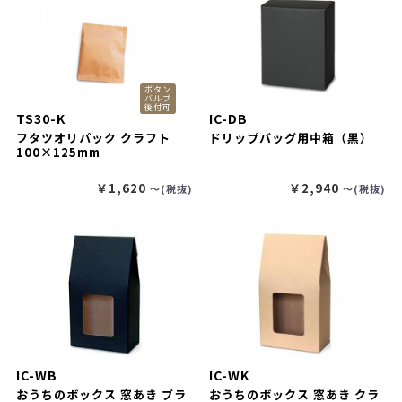
ボタン
バルブ
後付可
TS30-K
IC-DB
フタツオリパック クラフト
ドリップバッグ用中箱（黒）
100×125mm
￥1,620
￥2,940
〜(税抜)
〜(税抜)
IC-WB
IC-WK
おうちのボックス 窓あき ブラ
おうちのボックス 窓あき クラ