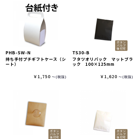
ボタン
バルブ
後付可
PHB-SW-N
TS30-B
持ち手付プチギフトケース（シ
フタツオリパック マットブラ
ート）
ック 100×125mm
￥1,750
￥1,620
〜(税抜)
〜(税抜)
ボタン
ボタン
バルブ
バルブ
後付可
後付可