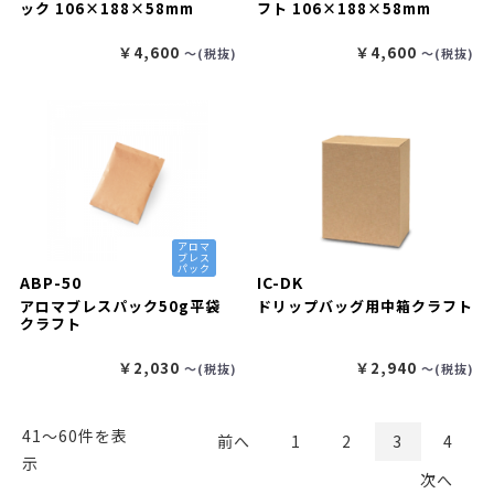
ック 106×188×58mm
フト 106×188×58mm
￥4,600
￥4,600
〜(税抜)
〜(税抜)
アロマ
ブレス
パック
ABP-50
IC-DK
アロマブレスパック50g平袋
ドリップバッグ用中箱クラフト
クラフト
￥2,030
￥2,940
〜(税抜)
〜(税抜)
41〜60件を表
前へ
1
2
3
4
示
次へ