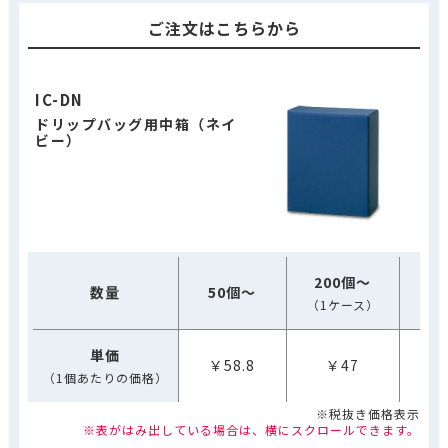
ご注文はこちらから
IC-DN
ドリップバッグ用中箱（ネイ
ビー）
200個～
4
数量
50個～
（1ケース）
（2
単価
￥58.8
￥47
￥
（1個あたりの価格）
※税抜き価格表示
※表がはみ出している場合は、横にスクロールできます。