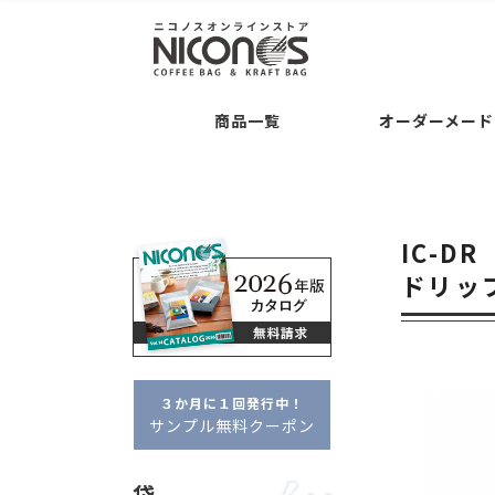
袋
後加工
Bag
Processing
Guide
コーヒー専用袋 ・・・
バルブの後付け加工
ご注文について
お支
商品一覧
オーダーメード
袋の形状 ・・・
交換・返品について
平袋
セミオーダー
Semi O
シリーズ名 ・・・
クラ
袋
後加工
Bag
Processing
Guide
タブ
ドリップバッグ自動充填
袋の素材感 ・・・
クラ
コーヒー専用袋 ・・・
バルブの後付け加工
ご注文について
お支払いについて
アロマキープパ
ニコプリント
IC-DR
コーヒー内容量 ・・・
フルオーダー
Full Or
袋の形状 ・・・
交換・返品について
平袋
角底袋
ポイント・クー
ガゼ
ドリッ
セミオーダー
Semi Order
シリーズ名 ・・・
クラフトパック
フ
箱
Box
フルオーダーパッケージ
タブジップフラット
ドリップバッグ自動充填
販売者品質
箱の形状 ・・・
一体型
袋の素材感 ・・・
クラフト・紙
アル
箱の特徴 ・・・
窓あき
コーヒー内容量 ・・・
～100g
約100
３か月に１回発行中！
フルオーダー
Full Order
サンプル無料クーポン
オプション
Option
箱
Box
フルオーダーパッケージ
デザイン制
袋