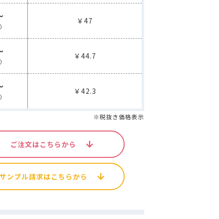
空袋
外袋・関連商品
～
各種入稿用テンプレート
ップ・水出し用パッケージシール
コーヒー品名シール
￥47
ス）
～
￥44.7
封かんラベルシール
ス）
連商品
パッケージシール
コーヒー品名シール
～
￥42.3
ス）
貼るポケット
※税抜き価格表示
ール
W
新商品
MORE
その他の商品
ご注文はこちらから
サンプル請求はこちらから
MORE
その他の商品