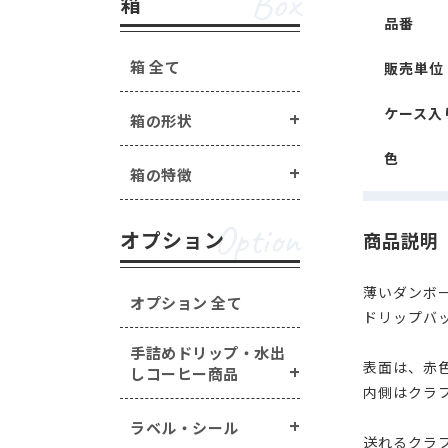
Box
箱
品番
箱 全て
販売単位
ケース入
箱の形状
色
箱の特徴
Option
オプション
商品説明
薄いダンボ
オプション 全て
ドリップバ
手詰めドリップ・水出
表面は、赤
しコーヒー商品
内側はクラ
ラベル・シール
送れるクラ