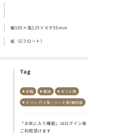
幅105×高125×マチ55mm
紙（Gフロート）
Tag
中箱
無地
ギフト用
ドリップ(Ｘ型・ハート型)個包装
「お気に入り機能」はログイン後
ご利用頂けます