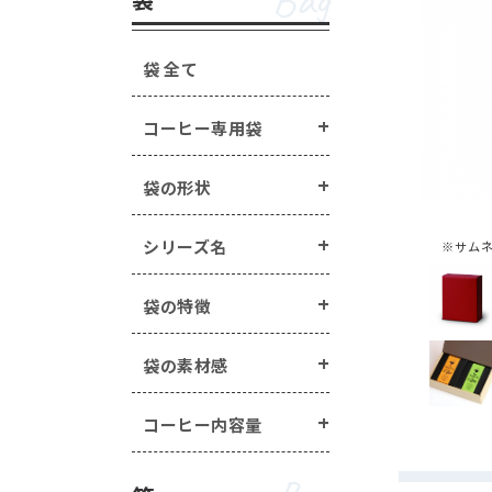
Bag
手詰めドリップ・水出し
箱の形状 ・・・
一体型
蓋・身分離型
ラベル・シール ・・・
箱の特徴 ・・・
窓あき箱
無地
配
袋 全て
オプション
Option
マステ/ラッピング用ロ
コーヒー専用袋
封かんアイテム ・・・
手詰めドリップ・水出しコーヒー商品 
ヒートシーラー ・・・
ラベル・シール ・・・
封かん用ラベル
袋の形状
エージレス ・・・
エー
煎り方・挽き目
その他商品 ・・・
シー
マステ/ラッピング用ロールシール ・・
シリーズ名
※サム
封かんアイテム ・・・
ピールスティック
袋の特徴
ヒートシーラー ・・・
ヒートシーラー
エージレス ・・・
エージレス（脱酸素
袋の素材感
その他商品 ・・・
シールバルブ（ガス
コーヒー内容量