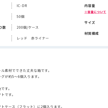
IC-DR
内容量
※容量について
50個
サイズ
り数
200個/ケース
材質構成
レッド 赤ライナー
ール素材でできた丈夫な箱です。
ッグが約5～6個入ります。
色です。
フトです。
フトケース（フラット）に2個入ります。