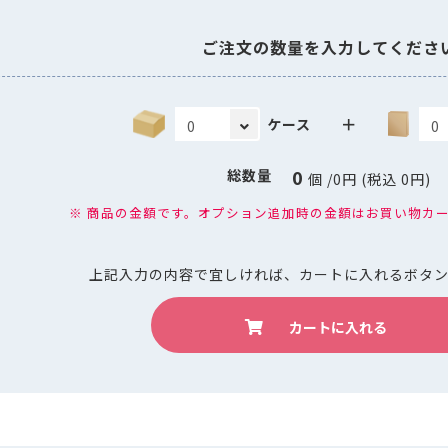
ご注文の数量を入力してくださ
＋
ケース
0
総数量
個
/
0
円 (税込
0
円)
※ 商品の金額です。オプション追加時の金額はお買い物カ
上記入力の内容で宜しければ、
カートに入れるボタ
カートに入れる