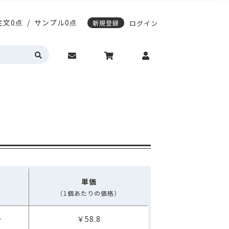
注文0点
/
サンプル0点
新規登録
ログイン
応)袋
スティングノートの表紙デザイン変更
期配送について
エージレス対応袋
サンプル請求について
営業時間・お問い合わせ
動作環境について
カラーサイドガゼット
真空透明バイオマス
明・半透明
HD(高密度ポリエチレン)
トの表紙デザイン変更
レス対応袋
サンプル請求について
問い合わせ
動作環境について
ゼット
真空透明バイオマス
(高密度ポリエチレン)
入稿ガイド
各種入稿用テンプレート
単価
（1個あたりの価格）
～
￥58.8