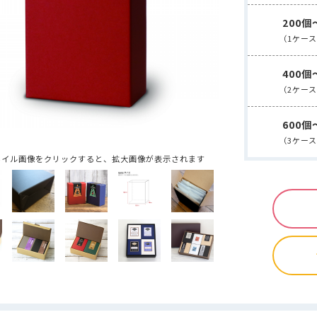
コーヒー商品 ・・・
手詰め用ドリップバッグ空袋
水出しコーヒー
中箱
デザインデータ入稿ガイド
200個
封かん用ラベルシール
ドリップ・水出し淹れ方ラベルシール
ドリ
送用
透明箱
薄型配送用
送れるクラフトケース
（1ケー
煎り方・挽き目ラベル
ラッピング用シール
クラフトA4ラベル
ールシール ・・・
マスキングテープ
mt（マスキングテープ）掛け紙
400個
ピールスティッククロージャー
封かんワイヤー
アルミクリップ
（2ケー
・・・
手詰め用ドリップバッグ空袋
水出しコーヒー空袋
外袋・関
ヒートシーラー
シール
ドリップ・水出し淹れ方ラベルシール
ドリップ・水出し用
ジレス（脱酸素剤）
600個
ラベル
ラッピング用シール
クラフトA4ラベル
（3ケー
ルバルブ（ガス抜きバルブ）
コーヒーテイスティングノート
袋に
・
マスキングテープ
mt（マスキングテープ）掛け紙
ネイル画像をクリックすると、拡大画像が表示されます
クロージャー
封かんワイヤー
アルミクリップ
封かんラベルシ
NE
剤）
抜きバルブ）
コーヒーテイスティングノート
袋に貼るポケット
NEW
新商品