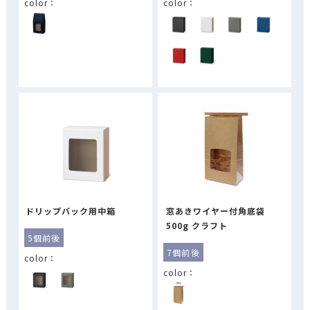
ドリップバック用中箱
窓あきワイヤー付角底袋
500g クラフト
5個前後
7個前後