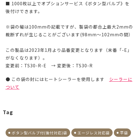
■ 1000枚以上でオプションサービス《ボタン型バルブ》を
後付けできます。
※袋の幅は100mmの記載ですが、製袋の都合上最大2mmの
裁断ずれが生じることがございます(98mm～102mmの間）
この製品は2023年1月より品番変更となります（末番「-E」
がなくなります）。
変更前：TS30-R-E → 変更後：TS30-R
● この袋の封にはヒートシーラーを使用します
シーラーに
ついて
Tag
ボタン型バルブ付(後付対応)袋
エージレス対応袋
平袋