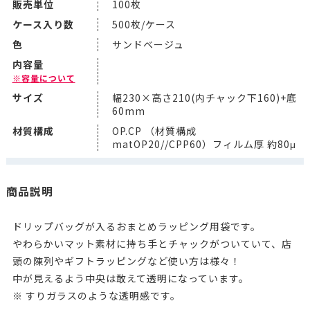
販売単位
100枚
ケース入り数
500枚/ケース
色
サンドベージュ
内容量
※容量について
サイズ
幅230×高さ210(内チャック下160)+底
60mm
材質構成
OP.CP （材質構成
matOP20//CPP60）フィルム厚 約80μ
商品説明
ドリップバッグが入るおまとめラッピング用袋です。
やわらかいマット素材に持ち手とチャックがついていて、店
頭の陳列やギフトラッピングなど使い方は様々！
中が見えるよう中央は敢えて透明になっています。
※ すりガラスのような透明感です。