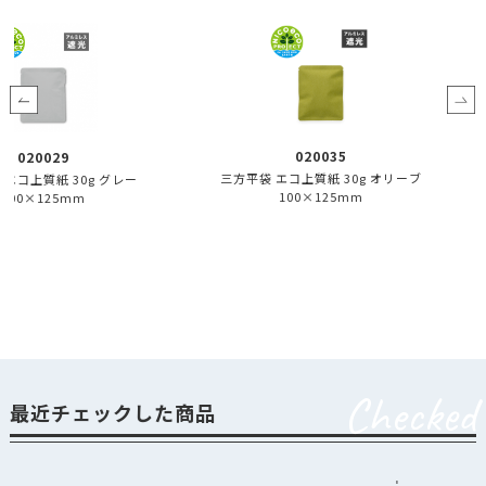
020035
020037
方平袋 エコ上質紙 30g オリーブ
三方平袋 エコ上質紙 50g ピンク
100×125mm
110×160mm
Checked
最近チェックした商品