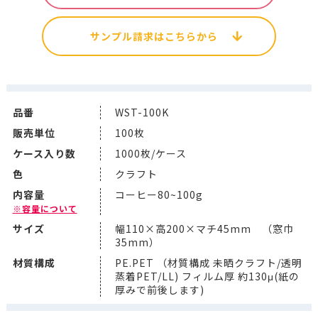
サンプル請求はこちらから
品番
WST-100K
販売単位
100枚
ケース入り数
1000枚/ケース
色
クラフト
内容量
コーヒー80~100g
※容量について
サイズ
幅110×高200×マチ45mm （窓巾
35mm）
材質構成
PE.PET （材質構成 未晒クラフト/透明
蒸着PET/LL) フィルム厚 約130μ(紙の
厚みで前後します)