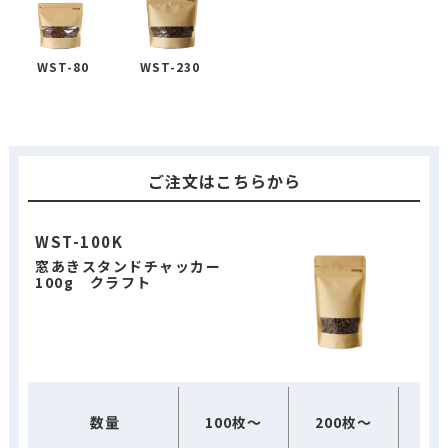
WST-80
WST-230
ご注文はこちらから
WST-100K
窓あきスタンドチャッカー
100g クラフト
10
数量
100枚～
200枚～
（1