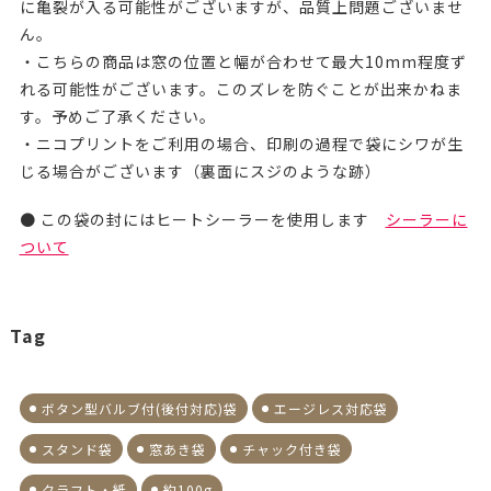
に亀裂が入る可能性がございますが、品質上問題ございませ
ん。
・こちらの商品は窓の位置と幅が合わせて最大10mm程度ず
れる可能性がございます。このズレを防ぐことが出来かねま
す。予めご了承ください。
・ニコプリントをご利用の場合、印刷の過程で袋にシワが生
じる場合がございます（裏面にスジのような跡）
● この袋の封にはヒートシーラーを使用します
シーラーに
ついて
Tag
ボタン型バルブ付(後付対応)袋
エージレス対応袋
スタンド袋
窓あき袋
チャック付き袋
クラフト・紙
約100g