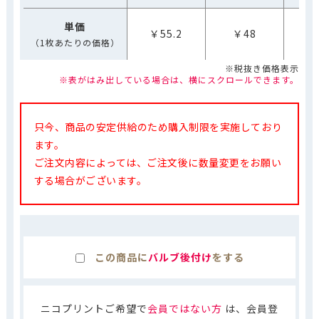
単価
￥55.2
￥48
￥
（1枚あたりの価格）
※税抜き価格表示
※表がはみ出している場合は、横にスクロールできます。
只今、商品の安定供給のため購入制限を実施しており
ます。
ご注文内容によっては、ご注文後に数量変更をお願い
する場合がございます。
この商品に
バルブ後付け
をする
ニコプリントご希望で
会員ではない方
は、会員登