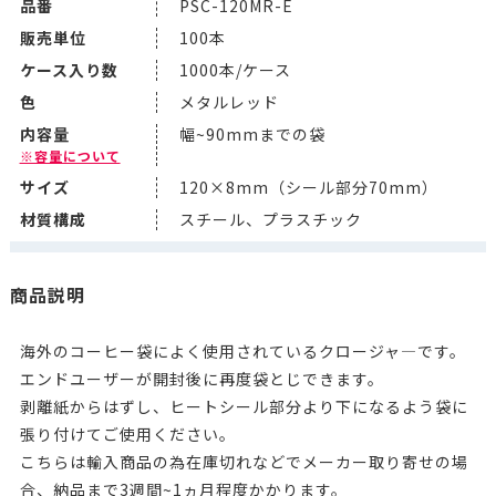
品番
PSC-120MR-E
販売単位
100本
ケース入り数
1000本/ケース
色
メタルレッド
内容量
幅~90mmまでの袋
※容量について
サイズ
120×8mm（シール部分70mm）
材質構成
スチール、プラスチック
商品説明
海外のコーヒー袋によく使用されているクロージャ―です。
エンドユーザーが開封後に再度袋とじできます。
剥離紙からはずし、ヒートシール部分より下になるよう袋に
張り付けてご使用ください。
こちらは輸入商品の為在庫切れなどでメーカー取り寄せの場
合、納品まで3週間~1ヵ月程度かかります。