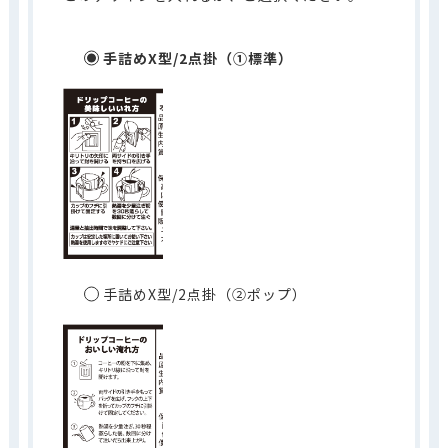
手詰めX型/2点掛（①標準）
手詰めX型/2点掛（②ポップ）