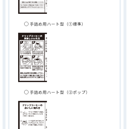
手詰め用ハート型（①標準）
手詰め用ハート型（②ポップ）