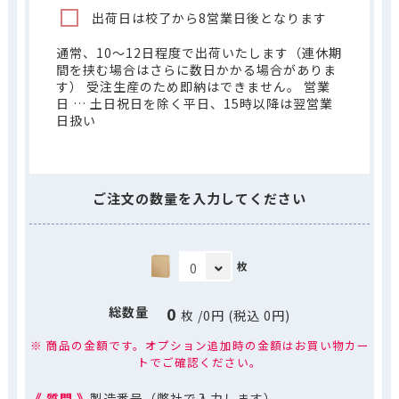
出荷日は校了から8営業日後となります
通常、10～12日程度で出荷いたします（連休期
間を挟む場合はさらに数日かかる場合がありま
す） 受注生産のため即納はできません。 営業
日 … 土日祝日を除く平日、15時以降は翌営業
日扱い
ご注文の数量を入力してください
枚
0
総数量
枚
/
0
円 (税込
0
円)
※ 商品の金額です。オプション追加時の金額はお買い物カー
トでご確認ください。
《 質問 》
製造番号（弊社で入力します）