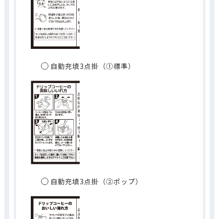
自動充填3点掛（①標準）
自動充填3点掛（②ポップ）