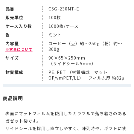
品番
CSG-230MT-E
販売単位
100枚
ケース入り数
1000枚/ケース
色
ミント
内容量
コーヒー（豆）約～250g（粉）約～
300g
※容量について
サイズ
90×65×250mm
（サイドシール5mm）
材質構成
PE. PET （材質構成 マット
OP/vmPET/LL） フィルム厚 約82μ
商品説明
表面にマットフィルムを使用したカラフルで落ち着きのある
ガゼット袋です。
サイドシールを採用し直立しやすく、陳列時や、ギフトに使