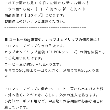
・オモテ面から見て《 旧：左側 から 新：右側 へ 》
・ウラ面から見て《 旧：右側 から 新：左側 へ 》
商品画像は【旧タイプ】となります。
お間違えの無いようご注意ください。
=====================================
■ コーヒー50g販売や、カップオンドリップの個包装に！
アロマキープバルブ付きの平袋です。
カップオンドリップ空袋（CUPONシリーズ）の個包装袋とし
てご利用いただけます。
コーヒー豆が約50～70g入ります。
今までの50g袋より一回り大きく、深煎りでも50g入りま
す。
アロマキープバルブの働きで、コーヒー豆から出るガスを袋
の外へ抜くことができ、さらに、外気の進入を防ぎます。
小売卸や、ギフト用など、中長期の保存期間が必要な場合に
適しています。