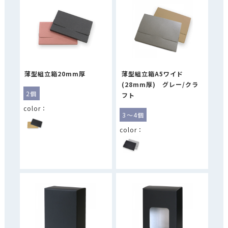
薄型組立箱20mm厚
薄型組立箱A5ワイド
(28mm厚) グレー/クラ
2個
フト
3～4個