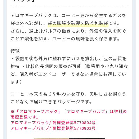
アロマキープパックは、コーヒー豆から発生するガスを
袋の外へ逃がし、
袋の膨張や破裂を防ぐ包装袋
です。
さらに、逆止弁バルブの働きにより、外気の侵入を防ぐ
ことで酸化を抑え、コーヒーの風味を長く保ちます。
特徴
・袋詰め後も外気に触れずにガスを排出し、豆の品質を
維持 ・比較的長期間の販売が可能（贈答用や小売り卸な
ど、購入者がエンドユーザーではない場合にも適してい
ます）
コーヒー本来の香りや味わいを守り、美味しさを損なう
ことなくお届けできるパッケージです。
※「アロマキープパック」「アロマキープバルブ」は弊社の
商標登録です。
アロマキープパック/ 商標登録第5770804号
アロマキープバルブ/ 商標登録第5770803号