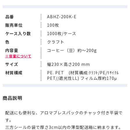
品番
ABHZ-200K-E
販売単位
100枚
ケース入り数
1000枚/ケース
色
クラフト
内容量
コーヒー（豆）約～200g
※容量について
サイズ
幅230×高さ200 mm
材質構成
PE. PET (材質構成:ｸﾗﾌﾄ/PE/ﾘｻｲｸﾙ
PET//遮光性LL) フィルム厚約170μ
商品説明
配送にも便利な、アロマブレスパックのチャック付き平袋で
す。
三方シールの袋で厚さ3cm以内の薄型配送箱に納まります。