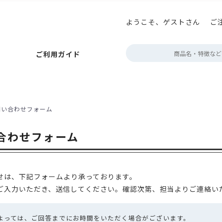
ようこそ、ゲストさん
ご
払いについて
ニコプリント
アロマキープパック
巻き帯の印刷
お届けについて
アロマブレスパック
プチギフト箱の印刷
キャンセルについて
ボタン型バルブ付(後付対
テイ
定
ご利用ガイド
ポイント・クーポン
角底袋
ガゼット袋
スタンド袋
会員情報について
フラットボトムパック
よくあるご質問
rder
フトパック
フタツオリパック
三方平袋
エコスタンドチャック
ジップフラットボトム
販売者品質表示ラベル
フト・紙
アルミ・アルミ蒸着
環境配慮型フィルム
クリア・透
ック
巻き帯の印刷
お届けについて
アロマブレスパック
プチギフト箱の印刷
キャンセルについて
ボタン型バルブ付(後付対応)袋
テイスティングノー
定期配送について
エージ
問い合わせフォーム
～100g
約100g
200～300g
約500g
約1kg
2kg～
der
ポン
ット袋
スタンド袋
会員情報について
フラットボトムパック
よくあるご質問
営業時間・お
合わせフォーム
タツオリパック
三方平袋
エコスタンドチャック
カラーサイドガ
デザイン制作
ボトム
表示ラベル
蓋・身分離型
中箱
ミ・アルミ蒸着
環境配慮型フィルム
クリア・透明・半透明
HD
デザインデータ
箱
無地
配送用
透明箱
薄型配送用
送れるクラフトケース
せは、下記フォームより承っております。
g
200～300g
約500g
約1kg
2kg～
ご入力いただき、送信してください。確認次第、担当よりご連絡い
作
によっては、ご回答までにお時間をいただく場合がございます。