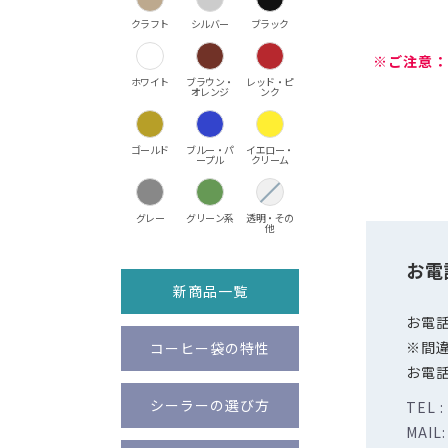
クラフト
シルバー
ブラック
※ご注意：
ホワイト
ブラウン・
レッド・ピ
オレンジ
ンク
ゴールド
ブルー・パ
イエロー・
ープル
クリーム
グレー
グリーン系
透明・その
他
お電
新商品一覧
お電
※間
コーヒー袋の特性
お電
シーラーの選び方
TEL :
MAIL