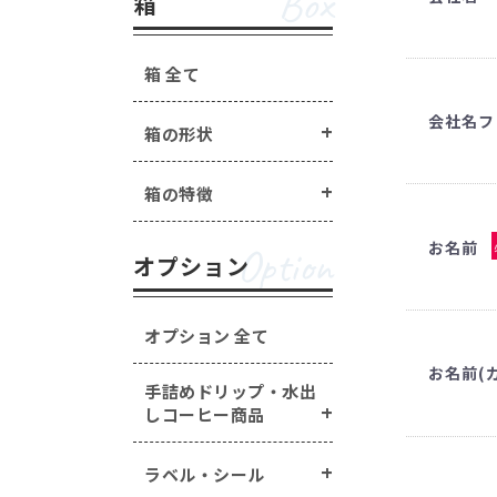
Box
箱
箱 全て
会社名フ
箱の形状
箱の特徴
お名前
Option
オプション
オプション 全て
お名前(
手詰めドリップ・水出
しコーヒー商品
ラベル・シール