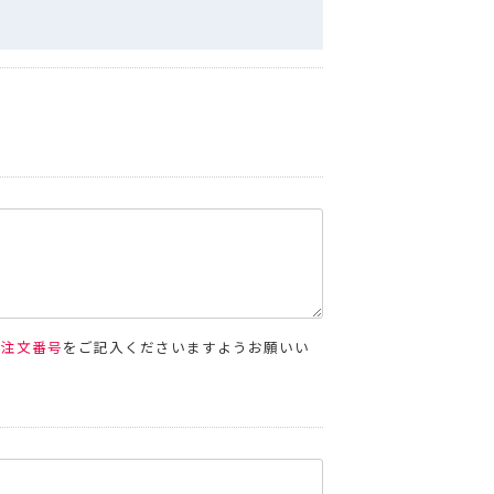
空袋
外袋・関連商品
各種入稿用テンプレート
ップ・水出し用パッケージシール
コーヒー品名シール
封かんラベルシール
連商品
パッケージシール
コーヒー品名シール
貼るポケット
ール
W
新商品
MORE
その他の商品
ご注文番号
をご記入くださいますようお願いい
MORE
その他の商品