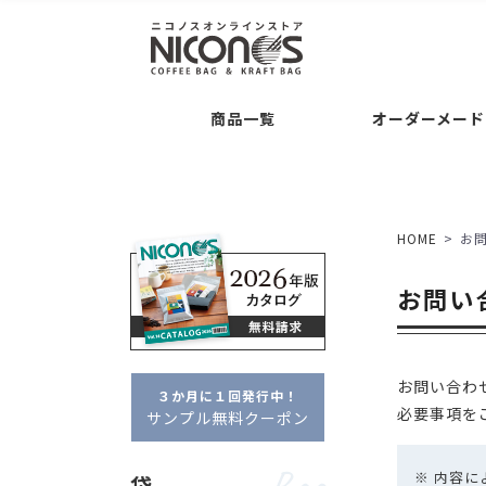
袋
後加工
Bag
Processing
Guide
コーヒー専用袋 ・・・
バルブの後付け加工
ご注文について
お支
商品一覧
オーダーメード
袋の形状 ・・・
交換・返品について
平袋
セミオーダー
Semi O
シリーズ名 ・・・
クラ
袋
後加工
Bag
Processing
Guide
タブ
ドリップバッグ自動充填
袋の素材感 ・・・
クラ
コーヒー専用袋 ・・・
バルブの後付け加工
ご注文について
お支払いについて
アロマキープパ
ニコプリント
HOME
お
コーヒー内容量 ・・・
フルオーダー
Full Or
袋の形状 ・・・
交換・返品について
平袋
角底袋
ポイント・クー
ガゼ
セミオーダー
Semi Order
お問い
シリーズ名 ・・・
クラフトパック
フ
箱
Box
フルオーダーパッケージ
タブジップフラット
ドリップバッグ自動充填
販売者品質
箱の形状 ・・・
一体型
袋の素材感 ・・・
クラフト・紙
アル
箱の特徴 ・・・
窓あき
コーヒー内容量 ・・・
～100g
お問い合わ
約100
３か月に１回発行中！
フルオーダー
Full Order
必要事項を
サンプル無料クーポン
オプション
Option
箱
Box
フルオーダーパッケージ
デザイン制
※ 内容
袋