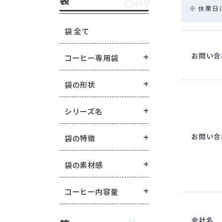
Bag
手詰めドリップ・水出し
箱の形状 ・・・
一体型
蓋・身分離型
※ 休業
ラベル・シール ・・・
箱の特徴 ・・・
窓あき箱
無地
配
袋 全て
オプション
Option
マステ/ラッピング用ロ
お問い合
コーヒー専用袋
封かんアイテム ・・・
手詰めドリップ・水出しコーヒー商品 
ヒートシーラー ・・・
ラベル・シール ・・・
封かん用ラベル
袋の形状
エージレス ・・・
エー
煎り方・挽き目
その他商品 ・・・
シー
マステ/ラッピング用ロールシール ・・
シリーズ名
封かんアイテム ・・・
ピールスティック
お問い合
袋の特徴
ヒートシーラー ・・・
ヒートシーラー
エージレス ・・・
エージレス（脱酸素
袋の素材感
その他商品 ・・・
シールバルブ（ガス
コーヒー内容量
会社名