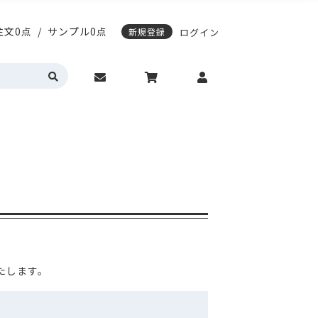
注文0点
/
サンプル0点
新規登録
ログイン
応)袋
スティングノートの表紙デザイン変更
期配送について
エージレス対応袋
サンプル請求について
営業時間・お問い合わせ
動作環境について
カラーサイドガゼット
真空透明バイオマス
明・半透明
HD(高密度ポリエチレン)
トの表紙デザイン変更
レス対応袋
サンプル請求について
問い合わせ
動作環境について
ゼット
真空透明バイオマス
(高密度ポリエチレン)
入稿ガイド
各種入稿用テンプレート
たします。