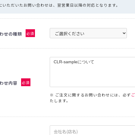
コーヒー商品 ・・・
手詰め用ドリップバッグ空袋
水出しコーヒー
中箱
日にいただいたお問い合わせは、翌営業日以降の対応となります。
デザインデータ入稿ガイド
封かん用ラベルシール
ドリップ・水出し淹れ方ラベルシール
ドリ
送用
透明箱
薄型配送用
送れるクラフトケース
煎り方・挽き目ラベル
ラッピング用シール
クラフトA4ラベル
ールシール ・・・
マスキングテープ
mt（マスキングテープ）掛け紙
わせの種類
必須
ピールスティッククロージャー
封かんワイヤー
アルミクリップ
・・・
手詰め用ドリップバッグ空袋
水出しコーヒー空袋
外袋・関
ヒートシーラー
シール
ドリップ・水出し淹れ方ラベルシール
ドリップ・水出し用
ジレス（脱酸素剤）
ラベル
ラッピング用シール
クラフトA4ラベル
ルバルブ（ガス抜きバルブ）
コーヒーテイスティングノート
袋に
・
マスキングテープ
mt（マスキングテープ）掛け紙
クロージャー
封かんワイヤー
アルミクリップ
封かんラベルシ
NE
わせ内容
必須
剤）
※ ご注文に関するお問い合わせには、必ず
たします。
抜きバルブ）
コーヒーテイスティングノート
袋に貼るポケット
NEW
新商品