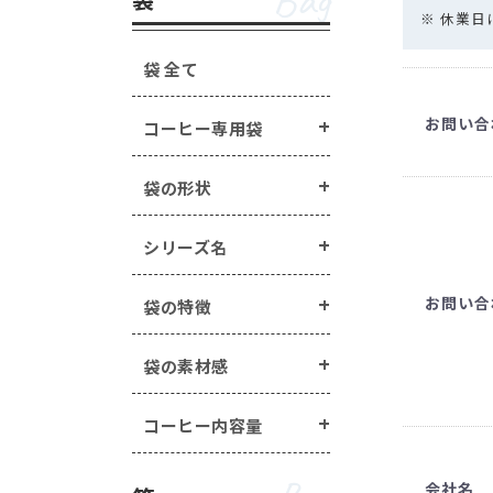
Bag
手詰めドリップ・水出し
箱の形状 ・・・
一体型
蓋・身分離型
※ 休業
ラベル・シール ・・・
箱の特徴 ・・・
窓あき箱
無地
配
袋 全て
オプション
Option
マステ/ラッピング用ロ
お問い合
コーヒー専用袋
封かんアイテム ・・・
手詰めドリップ・水出しコーヒー商品 
ヒートシーラー ・・・
ラベル・シール ・・・
封かん用ラベル
袋の形状
エージレス ・・・
エー
煎り方・挽き目
その他商品 ・・・
シー
マステ/ラッピング用ロールシール ・・
シリーズ名
封かんアイテム ・・・
ピールスティック
お問い合
袋の特徴
ヒートシーラー ・・・
ヒートシーラー
エージレス ・・・
エージレス（脱酸素
袋の素材感
その他商品 ・・・
シールバルブ（ガス
コーヒー内容量
会社名