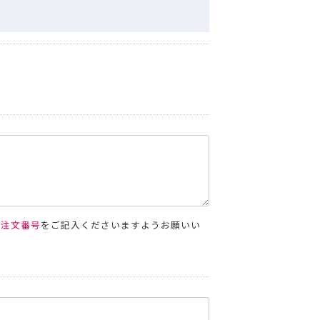
空袋
外袋・関連商品
各種入稿用テンプレート
ップ・水出し用パッケージシール
コーヒー品名シール
封かんラベルシール
連商品
パッケージシール
コーヒー品名シール
貼るポケット
ール
W
新商品
MORE
その他の商品
ご注文番号
をご記入くださいますようお願いい
MORE
その他の商品