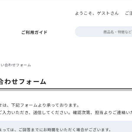
ようこそ、ゲストさん
ご
払いについて
ニコプリント
アロマキープパック
巻き帯の印刷
お届けについて
アロマブレスパック
プチギフト箱の印刷
キャンセルについて
ボタン型バルブ付(後付対
テイ
定
ご利用ガイド
ポイント・クーポン
角底袋
ガゼット袋
スタンド袋
会員情報について
フラットボトムパック
よくあるご質問
rder
フトパック
フタツオリパック
三方平袋
エコスタンドチャック
ジップフラットボトム
販売者品質表示ラベル
フト・紙
アルミ・アルミ蒸着
環境配慮型フィルム
クリア・透
ック
巻き帯の印刷
お届けについて
アロマブレスパック
プチギフト箱の印刷
キャンセルについて
ボタン型バルブ付(後付対応)袋
テイスティングノー
定期配送について
エージ
問い合わせフォーム
～100g
約100g
200～300g
約500g
約1kg
2kg～
der
ポン
ット袋
スタンド袋
会員情報について
フラットボトムパック
よくあるご質問
営業時間・お
合わせフォーム
タツオリパック
三方平袋
エコスタンドチャック
カラーサイドガ
デザイン制作
ボトム
表示ラベル
蓋・身分離型
中箱
ミ・アルミ蒸着
環境配慮型フィルム
クリア・透明・半透明
HD
デザインデータ
箱
無地
配送用
透明箱
薄型配送用
送れるクラフトケース
せは、下記フォームより承っております。
g
200～300g
約500g
約1kg
2kg～
ご入力いただき、送信してください。確認次第、担当よりご連絡い
作
によっては、ご回答までにお時間をいただく場合がございます。