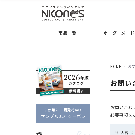
袋
後加工
Bag
Processing
Guide
コーヒー専用袋 ・・・
バルブの後付け加工
ご注文について
お支
商品一覧
オーダーメード
袋の形状 ・・・
交換・返品について
平袋
セミオーダー
Semi O
シリーズ名 ・・・
クラ
袋
後加工
Bag
Processing
Guide
タブ
ドリップバッグ自動充填
袋の素材感 ・・・
クラ
コーヒー専用袋 ・・・
バルブの後付け加工
ご注文について
お支払いについて
アロマキープパ
ニコプリント
HOME
お
コーヒー内容量 ・・・
フルオーダー
Full Or
袋の形状 ・・・
交換・返品について
平袋
角底袋
ポイント・クー
ガゼ
セミオーダー
Semi Order
お問い
シリーズ名 ・・・
クラフトパック
フ
箱
Box
フルオーダーパッケージ
タブジップフラット
ドリップバッグ自動充填
販売者品質
箱の形状 ・・・
一体型
袋の素材感 ・・・
クラフト・紙
アル
箱の特徴 ・・・
窓あき
コーヒー内容量 ・・・
～100g
お問い合わ
約100
３か月に１回発行中！
フルオーダー
Full Order
必要事項を
サンプル無料クーポン
オプション
Option
箱
Box
フルオーダーパッケージ
デザイン制
※ 内容
袋