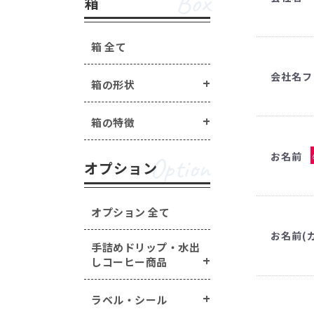
Box
箱
箱 全て
会社名フ
箱の形状
箱の特徴
お名前
Option
オプション
オプション 全て
お名前(
手詰めドリップ・水出
しコーヒー商品
ラベル・シール