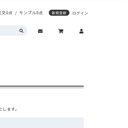
注文0点
/
サンプル0点
新規登録
ログイン
応)袋
スティングノートの表紙デザイン変更
期配送について
エージレス対応袋
サンプル請求について
営業時間・お問い合わせ
動作環境について
カラーサイドガゼット
真空透明バイオマス
明・半透明
HD(高密度ポリエチレン)
トの表紙デザイン変更
レス対応袋
サンプル請求について
問い合わせ
動作環境について
ゼット
真空透明バイオマス
(高密度ポリエチレン)
入稿ガイド
各種入稿用テンプレート
たします。