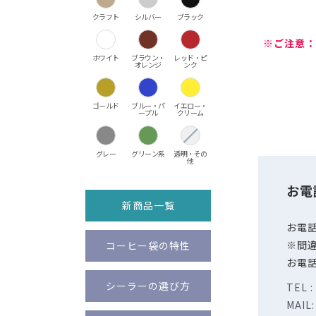
クラフト
シルバー
ブラック
※ご注意：
ホワイト
ブラウン・
レッド・ピ
オレンジ
ンク
ゴールド
ブルー・パ
イエロー・
ープル
クリーム
グレー
グリーン系
透明・その
他
お電
新商品一覧
お電
※間
コーヒー袋の特性
お電
シーラーの選び方
TEL :
MAIL