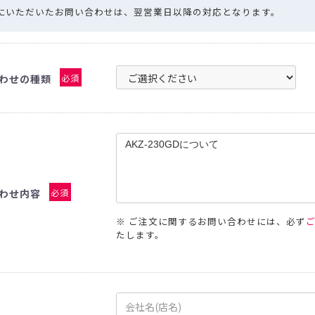
コーヒー商品 ・・・
手詰め用ドリップバッグ空袋
水出しコーヒー
中箱
日にいただいたお問い合わせは、翌営業日以降の対応となります。
デザインデータ入稿ガイド
封かん用ラベルシール
ドリップ・水出し淹れ方ラベルシール
ドリ
送用
透明箱
薄型配送用
送れるクラフトケース
煎り方・挽き目ラベル
ラッピング用シール
クラフトA4ラベル
ールシール ・・・
マスキングテープ
mt（マスキングテープ）掛け紙
わせの種類
必須
ピールスティッククロージャー
封かんワイヤー
アルミクリップ
・・・
手詰め用ドリップバッグ空袋
水出しコーヒー空袋
外袋・関
ヒートシーラー
シール
ドリップ・水出し淹れ方ラベルシール
ドリップ・水出し用
ジレス（脱酸素剤）
ラベル
ラッピング用シール
クラフトA4ラベル
ルバルブ（ガス抜きバルブ）
コーヒーテイスティングノート
袋に
・
マスキングテープ
mt（マスキングテープ）掛け紙
クロージャー
封かんワイヤー
アルミクリップ
封かんラベルシ
NE
わせ内容
必須
剤）
※ ご注文に関するお問い合わせには、必ず
たします。
抜きバルブ）
コーヒーテイスティングノート
袋に貼るポケット
NEW
新商品